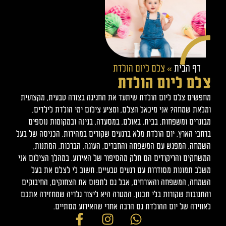
דף הבית
»
צלם ליום הולדת
צלם ליום הולדת
מחפשים צלם ליום הולדת שיתעד את החגיגה בצורה טבעית, מקצועית
ומלאת שמחה? אני מיכאל הצלם, ומציע צילום ימי הולדת לילדים,
מבוגרים ומשפחות, בבית, באולם, במסעדה, בגינה ובמקומות נוספים
ברחבי הארץ. יום הולדת מלא ברגעים שקורים במהירות. הכניסה של בעל
השמחה, המפגש עם המשפחה והחברים, העוגה, הברכות, המתנות,
המשחקים והריקודים הם חלק מהסיפור של האירוע. במהלך הצילום אני
משלב תמונות מסודרות עם רגעים טבעיים. חשוב לי לצלם את בעל
השמחה, המשפחה והאורחים, אבל גם לתפוס את הצחוקים, החיבוקים
והתגובות שקורות בלי תכנון. המטרה היא ליצור גלריה שמחזירה אתכם
לאווירה של יום ההולדת גם הרבה אחרי שהאירוע מסתיים.