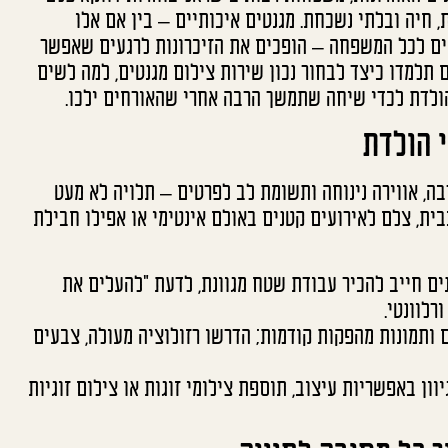
, חיה ובלתי נשכחת. מגנטים איכותיים – בין אם אלו
ומים לכל המשפחה – הופכים את הזיכרונות לרגעים שאפשר
 תלמדו כיצד לבחור נכון שירות צילום מגנטים, למה לשים
 הולדת לכדי שיחה שתמשך הרבה אחרי שהאורחים ילכו.
 הולדת
ה, אווירה נינוחה ותשומת לב לפרטים – תלויה לא מעט
ית, צלם לאירועים קטנים באולם אינטימי או אפילו חבילת
ים חייב להכיר עבודת שטח מגוונת, לדעת "להעלים את
רלוונטי.
ותמונות מהפקות קודמות; הדרשו רזולוציה מעולה, צבעים
ון באפשריות עיצוב, תוספת צילומי זוגות או צילום זוגיות