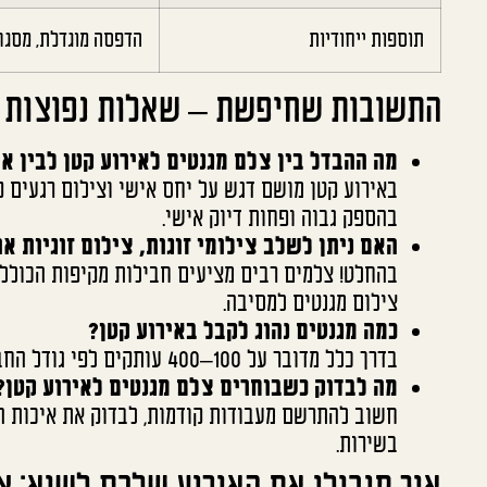
תוספות ייחודיות
הדפסה מוגדלת, מסגרו
התשובות שחיפשת – שאלות נפוצות ע
מה ההבדל בין צלם מגנטים לאירוע קטן לבין אי
באירוע קטן מושם דגש על יחס אישי וצילום רגעים ק
בהספק גבוה ופחות דיוק אישי.
האם ניתן לשלב צילומי זוגות, צילום זוגיות 
בהחלט! צלמים רבים מציעים חבילות מקיפות הכוללות 
צילום מגנטים למסיבה.
כמה מגנטים נהוג לקבל באירוע קטן?
בדרך כלל מדובר על 100–400 עותקים לפי גודל החבילה והעדפה אישית, עם אפשרות להרחיב במידת הצורך.
מה לבדוק כשבוחרים צלם מגנטים לאירוע קטן?
חשוב להתרשם מעבודות קודמות, לבדוק את איכות המ
בשירות.