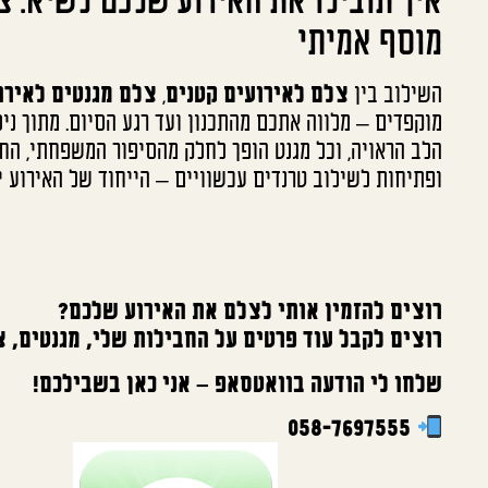
איך תובילו את האירוע שלכם לשיא: צ
מוסף אמיתי
השילוב בין
צלם לאירועים קטנים
,
צלם מגנטים לאירו
מוקפדים – מלווה אתכם מהתכנון ועד רגע הסיום. מתוך נ
הלב הראויה, וכל מגנט הופך לחלק מהסיפור המשפחתי, החבר
ופתיחות לשילוב טרנדים עכשוויים – הייחוד של האירוע י
רוצים להזמין אותי לצלם את האירוע שלכם?
רוצים לקבל עוד פרטים על החבילות שלי, מגנטים, צ
שלחו לי הודעה בוואטסאפ – אני כאן בשבילכם!
058-7697555