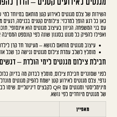
מגנטים לאירועים קטנים – הדרך להפוך
השירות של צלם מגנטים לאירוע קטן מותאם במיוחד למי שמ
כאן כל רגע הופך למרכזי: צילומים קטנים בכניסה, רגעים 
עם בני המשפחה. הגיוון בעיצוב מגנטים הוא אינסופי; תוכ
ואפילו להפיק כל מגנט בסגנון שונה לפי קונספט המסיבה א
עיצוב מגנטים מותאם לנושא – מעיטור חד קרן לילדת
מומלץ לשלב עמדת צילום מגנטים נגישה כך שכל אור
חבילת צילום מגנטים לימי הולדת – דגשים
לפני שסוגרים חבילת צילום, מומלץ לבדוק מה בדיוק כלול
גרפי. צלם מגנטים לאירוע קטן ישמח להפיק מגנטים מוגדלי
מינימליסטי ומגנטים עם QR לקבצים די
של מגנטים מיוחדים לפי נושא.
מאפיין