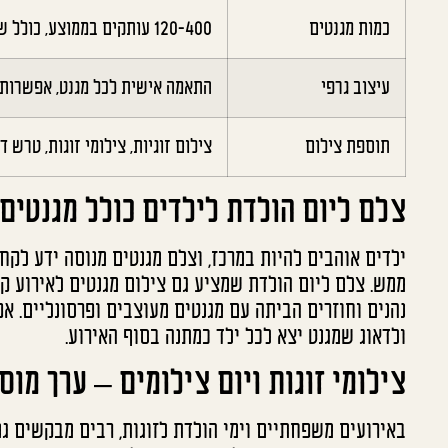
כמות מגנטים
120-400 עותקים בממוצע, כולל שכפול בשיטה חכמה
עיצוב גרפי
התאמה אישית לכל מגנט, אפשרות ל
תוספת צילום
צילום זוגיות, צילומי זוגות, טרש
צלם ליום הולדת לילדים כולל מגנטים
ילדים אוהבים להיות במרכז, וצלם מגנטים מנוסה ידע לק
ממש. צלם ליום הולדת שמציע גם צילום מגנטים לאירוע קט
נהנים וחוזרים הביתה עם מגנטים מעוצבים ופרסונליים. א
ולדאוג שמגנט יצא לכל ילד כמתנה בסוף האירוע.
צילומי זוגות ויום צילומים – ערך מו
באירועים משפחתיים וימי הולדת לזוגות, רבים מבקשים גם צ