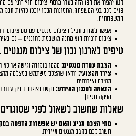
קטן יהפוך את הפן הזה לערך מוסף: צילום חוץ זוגי עם מי
פנים לכל בני המשפחה. התמונות הללו יוכלו להיות חלק 
המשפחתית.
אפשר לשדרג חבילת צילום מגנטים עם סט צילום זוגי
צילום זוגיות הוא מתנה מושלמת לחוגגים – גם באירו
טיפים לארגון נכון של צילום מגנטים 
הצבת עמדת מגנטים:
מקמו בנקודה נגישה אך לא חו
ציוד מקצועי:
וודאו שהצלם משתמש במצלמה מקצוע
מהירה ואיכותית.
התאמה לסגנון האירוע:
בקשו לצפות בתיק עבודות, 
הפקה זוגית).
שאלות שחשוב לשאול לפני שסוגרים צ
מתי הצלם מגיע והאם יש אפשרות הדפסה במק
חשוב לכם לקבל מגנטים מיידית.