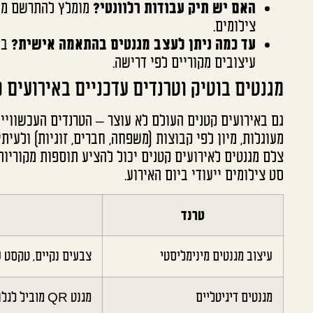
האם יש תיק עבודות רלוונטי?
מומלץ להתרשם מעבו
צילומים.
עד כמה ניתן לעצב מגנטים בהתאמה אישית?
בד
עיצובים מקוריים לפי דרישה.
מגנטים בוטיק וטרנדים עדכניים באירועים 
גם באירועים קטנים העולם לא עוצר – הטרנדים העכשוויים
מעוגלות, מיון לפי קבוצות (משפחה, חברים, זוגיות) ולעי
צלם מגנטים לאירועים קטנים יכול להציע תוספות מקוריות
סט צילומים ייעודי ביום האירוע.
טרנד
עיצוב מגנטים מינימליסטי
צבעים נקיים, טקסט ע
מגנטים דיגיטליים
מגנט QR מוביל לגלריה דיגיטלית לאורחים