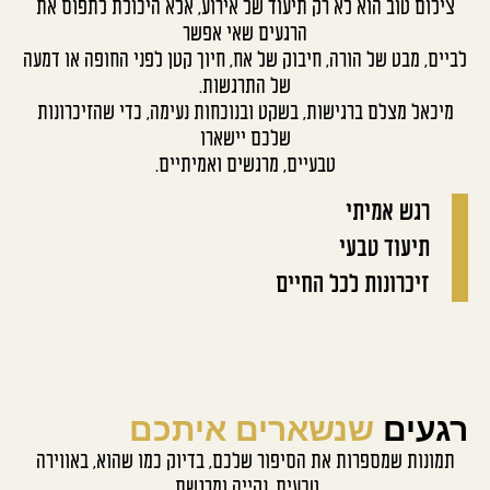
ום טוב הוא לא רק תיעוד של אירוע, אלא היכולת לתפוס את
הרגעים שאי אפשר
ם, מבט של הורה, חיבוק של אח, חיוך קטן לפני החופה או דמעה
של התרגשות.
כאל מצלם ברגישות, בשקט ובנוכחות נעימה, כדי שהזיכרונות
שלכם יישארו
טבעיים, מרגשים ואמיתיים.
רגש אמיתי
תיעוד טבעי
זיכרונות לכל החיים
עים
שנשארים איתכם
נות שמספרות את הסיפור שלכם, בדיוק כמו שהוא, באווירה
טבעית, נקייה ומרגשת.