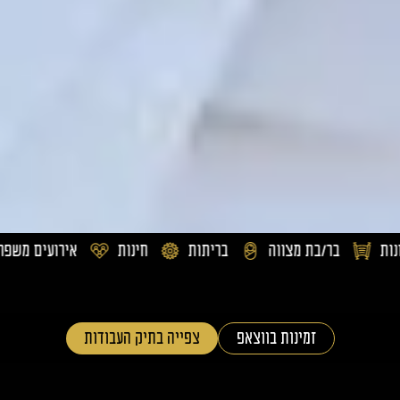
 מצווה
בריתות
חינות
אירועים משפחתיים
חתו
זמינות בווצאפ
צפייה בתיק העבודות