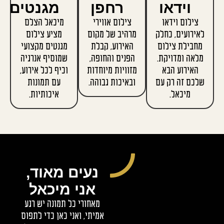
וידאו
רחפן
מגנטים
צילום וידאו
צילום אווירי
מיכאל הצלם
ירועים, כחלק
מרהיב של מקום
מציע צילום
חבילת צילום
האירוע, קבלת
מגנטים מקצועי
לאה ומדויקת.
הפנים והחופה,
שמוסיף אנרגיה
האירוע הבא
מזוויות מיוחדות
וכיף לכל אירוע,
כם זה רק עם
ובאיכות גבוהה.
עם תמונות
מיכאל.
איכותיות.
נעים מאוד,
אני מיכאל
מאחורי כל תמונה יש רגע
אמיתי, ואני כאן כדי לתפוס