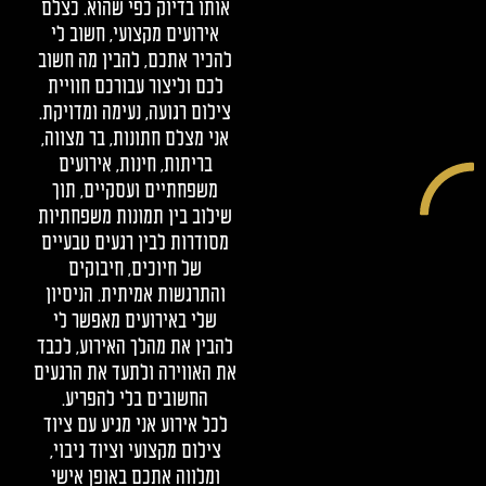
אותו בדיוק כפי שהוא. כצלם
אירועים מקצועי, חשוב לי
להכיר אתכם, להבין מה חשוב
לכם וליצור עבורכם חוויית
צילום רגועה, נעימה ומדויקת.
אני מצלם חתונות, בר מצווה,
בריתות, חינות, אירועים
משפחתיים ועסקיים, תוך
שילוב בין תמונות משפחתיות
מסודרות לבין רגעים טבעיים
של חיוכים, חיבוקים
והתרגשות אמיתית. הניסיון
שלי באירועים מאפשר לי
להבין את מהלך האירוע, לכבד
את האווירה ולתעד את הרגעים
החשובים בלי להפריע.
לכל אירוע אני מגיע עם ציוד
צילום מקצועי וציוד גיבוי,
ומלווה אתכם באופן אישי