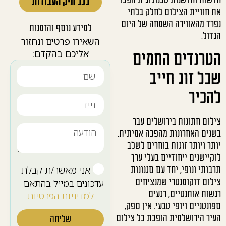
חדשות וחדשנות טכנולוגית הפכו
לכל תיק העבודות
את חוויית הצילום לחלק בלתי
נפרד מהאווירה השמחה של היום
למידע נוסף והזמנות
הגדול.
השאירו פרטים ונחזור
אליכם בהקדם:
הטרנדים החמים
שכל זוג חייב
להכיר
צילום חתונות בירושלים עבר
בשנים האחרונות מהפכה אמיתית.
יותר ויותר זוגות בוחרים לשלב
לוקיישנים ייחודיים בעלי ערך
אני מאשר/ת קבלת
תרבותי ונופי, יחד עם סגנונות
צילום דוקומנטרי שמנציחים
עדכונים במייל בהתאם
רגשות אותנטיים, רגעים
למדיניות הפרטיות
ספונטניים ויופי טבעי. אין ספק,
העיר הירושלמית הופכת כל צילום
שליחה