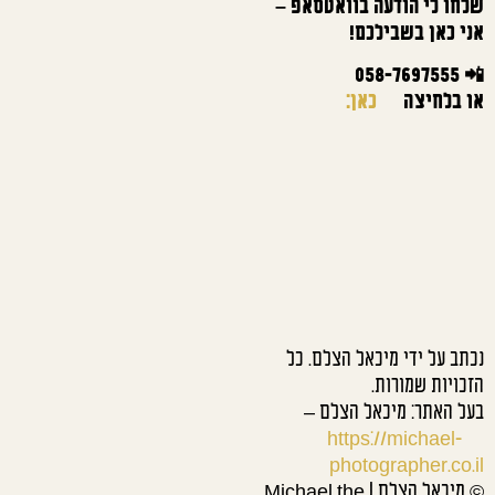
שלחו לי הודעה בוואטסאפ –
אני כאן בשבילכם!
📲 058-7697555
או בלחיצה
כאן:
נכתב על ידי מיכאל הצלם. כל
הזכויות שמורות.
בעל האתר: מיכאל הצלם –
https://michael-
photographer.co.il
© מיכאל הצלם | Michael the