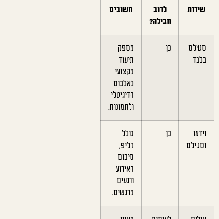
שירות
לרוב
חשובים
חבילה?
סטילס
כן
מספק
בלבד
תיעוד
מקצועי
לאלבום
הדיגיטלי
ולתמונות.
וידאו
כן
כולל
וסטילס
קליפ,
סיכום
האירוע
ורגעים
מרגשים.