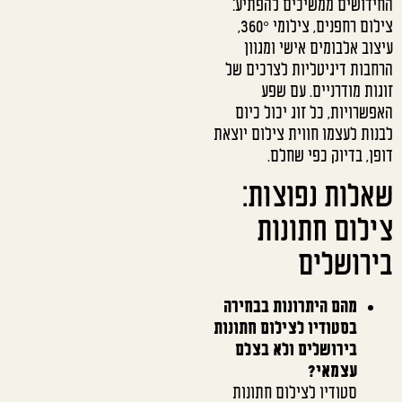
החידושים ממשיכים להפתיע:
צילום רחפנים, צילומי 360°,
עיצוב אלבומים אישי ומגוון
הרחבות דיגיטליות לצרכים של
זוגות מודרניים. עם שפע
האפשרויות, כל זוג יכול כיום
לבנות לעצמו חווית צילום יוצאת
דופן, בדיוק כפי שחלם.
שאלות נפוצות:
צילום חתונות
בירושלים
מהם היתרונות בבחירה
בסטודיו לצילום חתונות
בירושלים ולא בצלם
עצמאי?
סטודיו לצילום חתונות