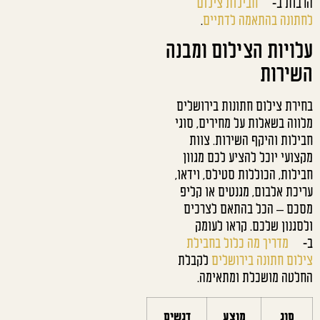
הרבות ב-
חבילות צילום
לחתונה בהתאמה לדתיים
.
עלויות הצילום ומבנה
השירות
בחירת צילום חתונות בירושלים
מלווה בשאלות על מחירים, סוגי
חבילות והיקף השירות. צוות
מקצועי יוכל להציע לכם מגוון
חבילות, הכוללות סטילס, וידאו,
עריכת אלבום, מגנטים או קליפ
מסכם – הכל בהתאם לצרכים
ולסגנון שלכם. קראו לעומק
ב-
מדריך מה כלול בחבילת
צילום חתונה בירושלים
לקבלת
החלטה מושכלת ומתאימה.
סוג
מוצע
דגשים