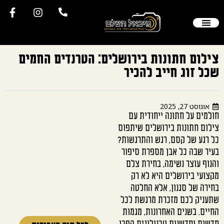
הסיפור שלי
יצירת קשר
צילום חתונה
צלם סטילס
תיק עבודות
שאלות תשובות
לקוחות ממליצים
צילום חתונות בירושלים: הטרנדים החמים
שכל זוג חייב להכיר
אוגוסט 27, 2025
חולמים על חתונה ייחודית עם
צילום חתונות בירושלים שיתפוס
כל רגע של קסם, רגש והתרגשות?
בעיר שבה כל אבן מספרת סיפור
והנוף עוצר נשימה, בחירת צלם
מקצועי בירושלים היא לא רק
בחירה של סגנון, אלא החלטה
שתעניק לכם מזכרת מרגשת לכל
החיים. בשנים האחרונות, מגמות