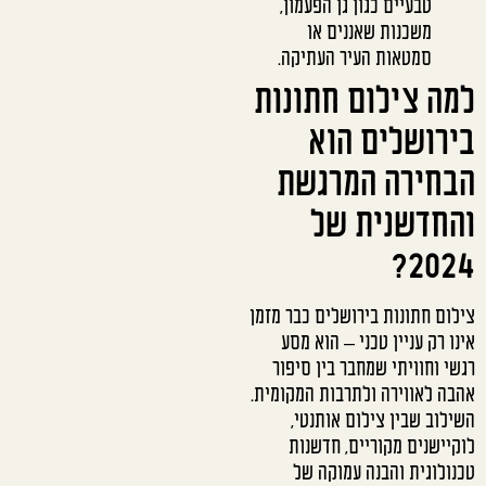
טבעיים כגון גן הפעמון,
משכנות שאננים או
סמטאות העיר העתיקה.
למה צילום חתונות
בירושלים הוא
הבחירה המרגשת
והחדשנית של
2024?
צילום חתונות בירושלים כבר מזמן
אינו רק עניין טכני – הוא מסע
רגשי וחוויתי שמחבר בין סיפור
אהבה לאווירה ולתרבות המקומית.
השילוב שבין צילום אותנטי,
לוקיישנים מקוריים, חדשנות
טכנולוגית והבנה עמוקה של