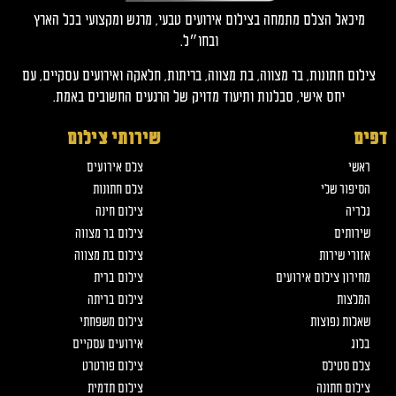
מיכאל הצלם מתמחה בצילום אירועים טבעי, מרגש ומקצועי בכל הארץ
ובחו״ל.
צילום חתונות, בר מצווה, בת מצווה, בריתות, חלאקה ואירועים עסקיים, עם
יחס אישי, סבלנות ותיעוד מדויק של הרגעים החשובים באמת.
דפים
שירותי צילום
ראשי
צלם אירועים
הסיפור שלי
צלם חתונות
גלריה
צילום חינה
שירותים
צילום בר מצווה
אזורי שירות
צילום בת מצווה
מחירון צילום אירועים
צילום ברית
המלצות
צילום בריתה
שאלות נפוצות
צילום משפחתי
בלוג
אירועים עסקיים
צלם סטילס
צילום פורטרט
צילום חתונה
צילום תדמית