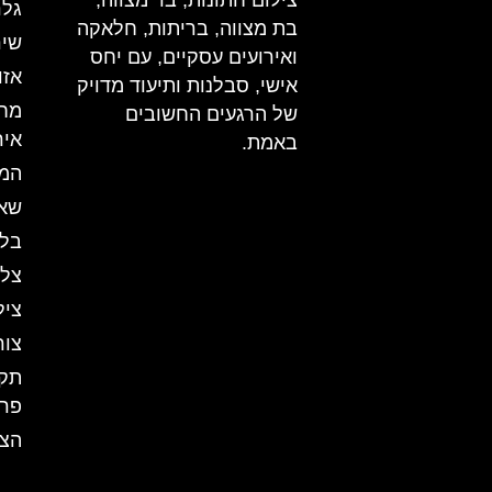
צילום חתונות, בר מצווה,
גלר
בת מצווה, בריתות, חלאקה
שיר
ואירועים עסקיים, עם יחס
אזו
אישי, סבלנות ותיעוד מדויק
מחי
של הרגעים החשובים
איר
באמת.
המ
שאל
בלו
צלם
ציל
צור
תקנ
פרט
הצה