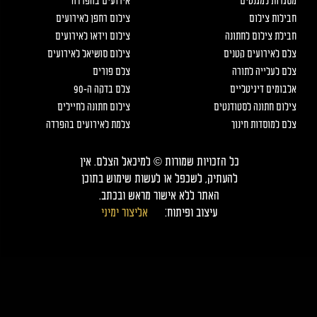
מסגרות למגנטים
אירועים בהפרדה
חבילות צילום
צילום רחפן לאירועים
חבילת צילום לחתונה
צילום וידאו לאירועים
צלם לאירועים קטנים
צילום סושיאל לאירועים
צלם לעלייה לתורה
צלם פורים
אלבומים דיגיטליים
צלם בדקה ה-90
צילום חתונה לסטודנטים
צילום חתונה לחיילים
צלם למוסדות חינוך
צלמת לאירועים בהפרדה
כל הזכויות שמורות © למיכאל הצלם. אין
להעתיק, לשכפל או לעשות שימוש בתוכן
האתר ללא אישור מראש ובכתב.
עיצוב ופיתוח:
אליצור ימיני