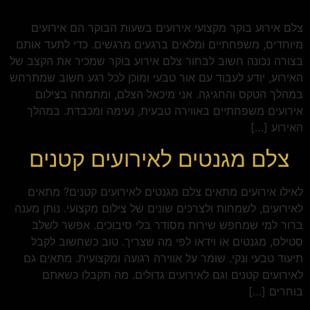
צלם אירוע בוקר מקצועי אירועים בשעות הבוקר הם אירועים
מיוחדים, משפחתיים ומלאים ברגעים מרגשים. כדי לתעד אותם
בצורה נכונה חשוב לבחור צלם אירוע בוקר שמכיר את הקצב של
האירוע, יודע לעבוד עם אור טבעי ומוכן לכל רגע חשוב שמתרחש
במהלך הטקס והחגיגה. אני מיכאל הצלם, ומתמחה בצילום
אירועים משפחתיים באווירה טבעית, נעימה ומכבדת. במהלך
האירוע […]
צלם מגנטים לאירועים קטנים
לאילו אירועים מתאים צלם מגנטים לאירועים קטנים? מתאים
לאירועים, לשמחות ולצרכים שונים של צילום מקצועי. נותן מענה
ברור למי שמחפש שירות מסודר בלי סיבוכים. אפשר לשלב
סטילס, מגנטים או וידאו לפי מה שצריך. טוב כשחשוב לקבל
תיעוד טבעי ונקי. שומר על אווירה רגועה ומקצועית. מתאים גם
לאירועים קטנים וגם לאירועים גדולים. מה תקבלו כשאתם
בוחרים […]