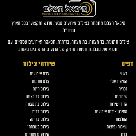
מיכאל הצלם מתמחה בצילום אירועים טבעי, מרגש ומקצועי בכל הארץ
ובחו״ל.
צילום חתונות, בר מצווה, בת מצווה, בריתות, חלאקה ואירועים עסקיים, עם
יחס אישי, סבלנות ותיעוד מדויק של הרגעים החשובים באמת.
דפים
שירותי צילום
ראשי
צלם אירועים
הסיפור שלי
צלם חתונות
גלריה
צילום חינה
שירותים
צילום בר מצווה
אזורי שירות
צילום בת מצווה
מחירון צילום אירועים
צילום ברית
המלצות
צילום בריתה
שאלות נפוצות
צילום משפחתי
בלוג
אירועים עסקיים