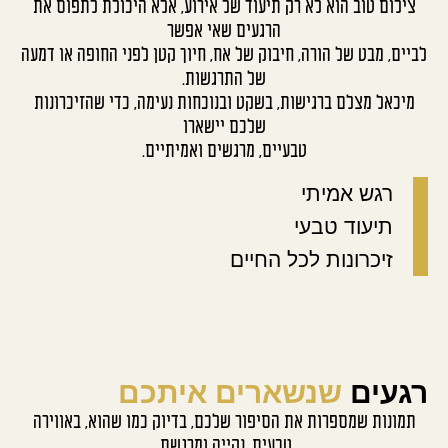
ום טוב הוא לא רק תיעוד של אירוע, אלא היכולת לתפוס את
הרגעים שאי אפשר
ם, מבט של הורה, חיבוק של אח, חיוך קטן לפני החופה או דמעה
של התרגשות.
כאל מצלם ברגישות, בשקט ובנוכחות נעימה, כדי שהזיכרונות
שלכם יישארו
טבעיים, מרגשים ואמיתיים.
רגש אמיתי
תיעוד טבעי
זיכרונות לכל החיים
עים
שנשארים איתכם
נות שמספרות את הסיפור שלכם, בדיוק כמו שהוא, באווירה
טבעית, נקייה ומרגשת.