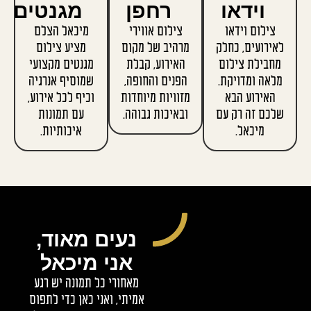
וידאו
רחפן
מגנטים
צילום וידאו
צילום אווירי
מיכאל הצלם
ירועים, כחלק
מרהיב של מקום
מציע צילום
חבילת צילום
האירוע, קבלת
מגנטים מקצועי
לאה ומדויקת.
הפנים והחופה,
שמוסיף אנרגיה
האירוע הבא
מזוויות מיוחדות
וכיף לכל אירוע,
כם זה רק עם
ובאיכות גבוהה.
עם תמונות
מיכאל.
איכותיות.
נעים מאוד,
אני מיכאל
מאחורי כל תמונה יש רגע
אמיתי, ואני כאן כדי לתפוס