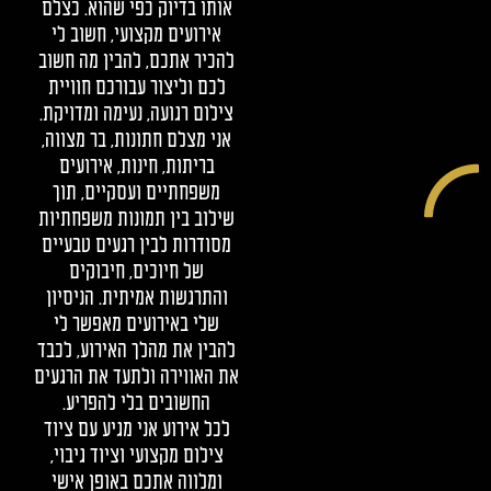
אותו בדיוק כפי שהוא. כצלם
אירועים מקצועי, חשוב לי
להכיר אתכם, להבין מה חשוב
לכם וליצור עבורכם חוויית
צילום רגועה, נעימה ומדויקת.
אני מצלם חתונות, בר מצווה,
בריתות, חינות, אירועים
משפחתיים ועסקיים, תוך
שילוב בין תמונות משפחתיות
מסודרות לבין רגעים טבעיים
של חיוכים, חיבוקים
והתרגשות אמיתית. הניסיון
שלי באירועים מאפשר לי
להבין את מהלך האירוע, לכבד
את האווירה ולתעד את הרגעים
החשובים בלי להפריע.
לכל אירוע אני מגיע עם ציוד
צילום מקצועי וציוד גיבוי,
ומלווה אתכם באופן אישי