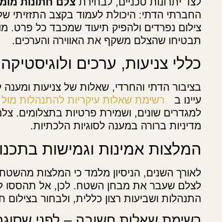
לצד יתרונות טכניים, לבחירת
צלם חתונות מומ
החברתי הדתי: היכולת לעמוד בקצב התזזיתי של 
צילום נפרדים ולהפיק תיעוד שמכבד כל פרט. מו
תבטיחו שהצלם משקף את האווירה והערכים.
כללי צניעות, ערכים ולוגיסטיקה
בציבור הדתי והחרדי, שאלות של צניעות ומענה ל
עיינו ב
רשימת שאלות עיקריות להתנהלות מול 
למגדרים שונים, ושמירת פרטיות בתצלומים. צלם
מדיניות ברורה במענה לסוגיות הלכתיות.
המלצות אמינות וגמישות בתכנון
לאורך השנים, הניסיון מלמד כי המלצות מהשטח 
לצלם שעבר את מבחן השטח. לכן, אל תהססו לשוח
התנהלות ושביעות רצון כללית, ולבחור בצילום
רשימת שאלות חשובה – לפני שסוגר