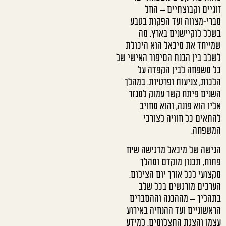
זוגיים וקבוצתיים – החל
מברי-מצווה ועד הפקות בטבע
בשלל לוקיישנים בארץ. מה
שמייחד את מיכאל הוא היכולת
לשלב בין הבנת הסיפור האישי של
כל משפחה לבין הקפדה על
הלכות, צניעות ופרטיות. במהלך
השנים פיתח קשר עמוק למגזר
אליו הוא פונה, והוא מחויב
להתאים כל חוויה לצורכי
המשפחה.
הגישה של מיכאל מדגישה שיח
פתוח, תכנון מוקדם ומהלך
מקצועי לכל אורך יום הצילום.
הערכים מורגשים בכל שלב
בתהליך – מההכנה וההסברים
הראשוניים ועד ההנחיה באירוע
עצמו והצגת התצלומים. למידע