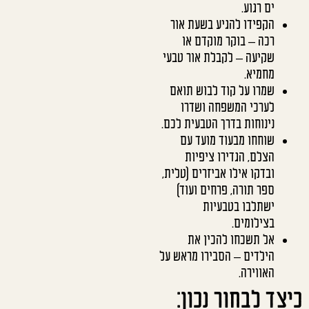
ים רגוע.
הקפידו להגיע בשעת אור
רכה – בוקר מוקדם או
שקיעה – לקבלת אור טבעי
מחמיא.
שמרו על קוד לבוש תואם
לערכי המשפחה ושדרו
נינוחות בדרך הטבעית לכם.
שוחחו מבעוד מועד עם
הצלם, הגדירו ציפיות
ובדקו אילו אביזרים (טלית,
ספר תורה, פרחים ועוד)
ישתלבו בטבעיות
בצילומים.
אל תשכחו להכין את
הילדים – הסבירו מראש על
האווירה.
כיצד לבחור נכון: