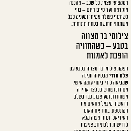
המקצועי עצמו. כל שלב – מהכנה
מוקדמת ועד סיום היום – בנוי
לשיתוף פעולה אמיתי ומעניק לכל
משתתף תחושת בטחון ונינוחות.
צילומי בר מצווה
בטבע – כשהחוויה
הופכת לאמנות
הפקת צילומי בר מצווה בטבע עם
צלם חרדי
מבטיחה חגיגה
שמביאה לידי ביטוי עומק אישי,
מסורת ושורשים, לצד אווירה
משוחררת ומעוצבת. כבר בשלב
הראשון, מיכאל מתאים את
הקונספט, בוחר את האתר
האידיאלי ונותן מענה מלא
לדרישות הלכתיות, צניעות