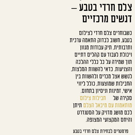
צלם חרדי בטבע –
דגשים מרכזיים
כשבוחרים צלם חרדי לצילום
בטבע, חשוב לבדוק התאמה ערכית
ותרבותית, תיק עבודות מגוון
ויכולת לעבוד עם קהלים דתיים
תוך שמירה על כל כללי ההלכה
והצניעות. כדאי להשוות המלצות,
לגשש אצל מכרים ולהשוות בין
החבילות שמוצעות, כולל ליווי
אישי, זמינות וניסיון בתחום.
סקירה של
חבילות צילום
מותאמות עם מיכאל הצלם
תיתן
לכם מושג מדויק על הסטנדרט
והיחס המקצועי המצופה.
פרמטרים לבחירת צלם חרדי בטבע