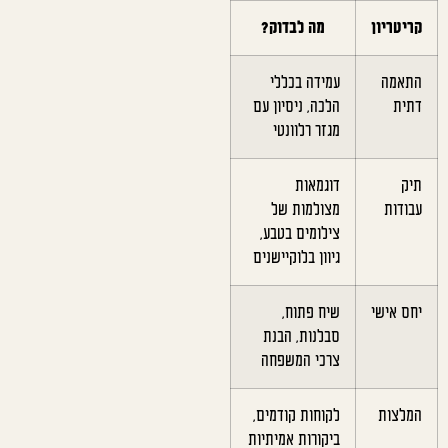
קריטריון
מה לבדוק?
התאמה
עמידה בכללי
דתית
הלכה, ניסיון עם
מגזר רלוונטי
תיק
דוגמאות
עבודות
מצולמות של
צילומים בטבע,
גיוון בלוקיישנים
יחס אישי
שיח פתוח,
סבלנות, הבנת
צרכי המשפחה
המלצות
לקוחות קודמים,
ביקורות אמיתיות