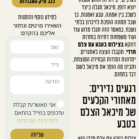
לערכים, יצירתיות וחוש אמנותי
לכל תיק העבודות
יוצא דופן, מיכאל מגלה כיצד
לשלב בין אמונה, טבע ואמנות, כך
למידע נוסף והזמנות
שכל תמונה הופכת לזיכרון בלתי
השאירו פרטים ונחזור
נשכח. במאמר הזה תגלו מדוע עוד
אליכם בהקדם:
ועוד משפחות דתיות בוחרות
דווקא
בצילום בטבע עם צלם
חרדי
, תקבלו הצצה לאתגרים,
יתרונות וסודות הבחירה המנצחת,
ותבינו מה הופך את מיכאל לשם
דבר בתחום.
רגעים נדירים:
מאחורי הקלעים
אני מאשר/ת קבלת
של מיכאל הצלם
עדכונים במייל בהתאם
למדיניות הפרטיות
בטבע
שליחה
צילום בטבע עם צלם חרדי הוא