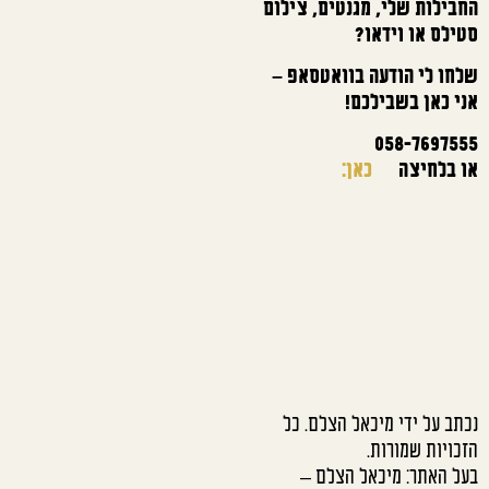
החבילות שלי, מגנטים, צילום
סטילס או וידאו?
שלחו לי הודעה בוואטסאפ –
אני כאן בשבילכם!
058-7697555
או בלחיצה
כאן:
נכתב על ידי מיכאל הצלם. כל
הזכויות שמורות.
בעל האתר: מיכאל הצלם –