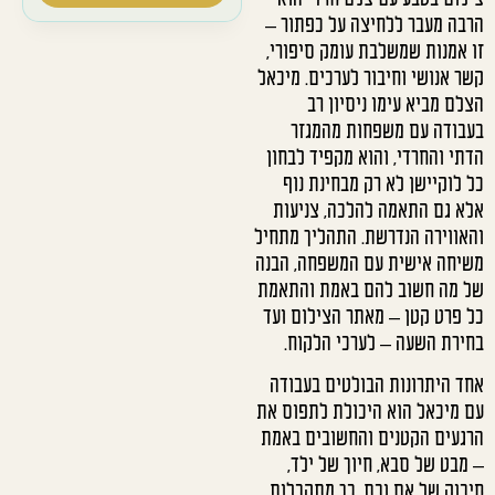
הרבה מעבר ללחיצה על כפתור –
זו אמנות שמשלבת עומק סיפורי,
קשר אנושי וחיבור לערכים. מיכאל
הצלם מביא עימו ניסיון רב
בעבודה עם משפחות מהמגזר
הדתי והחרדי, והוא מקפיד לבחון
כל לוקיישן לא רק מבחינת נוף
אלא גם התאמה להלכה, צניעות
והאווירה הנדרשת. התהליך מתחיל
משיחה אישית עם המשפחה, הבנה
של מה חשוב להם באמת והתאמת
כל פרט קטן – מאתר הצילום ועד
בחירת השעה – לערכי הלקוח.
אחד היתרונות הבולטים בעבודה
עם מיכאל הוא היכולת לתפוס את
הרגעים הקטנים והחשובים באמת
– מבט של סבא, חיוך של ילד,
חיבוק של אם ובת. כך מתקבלות