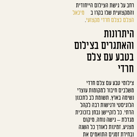
רחב על גישת הצילום הייחודית
והמקצועית שלו בקרו ב
מיכאל
הצלם כצלם חרדי מקצועי
.
היתרונות
והאתגרים בצילום
בטבע עם צלם
חרדי
צילומי טבע עם צלם חרדי
משלבים חיבור למקומות עוצרי
נשימה בארץ, תשומת לב לתכנון
הלוגיסטי ורגישות רבה לקהל
הדתי. כל לוקיישן נבחן בזכוכית
מגדלת – גישה נוחה, מיקום
מצניע, זמינות לאורך כל השנה
ובחירת זמנים התואמים את