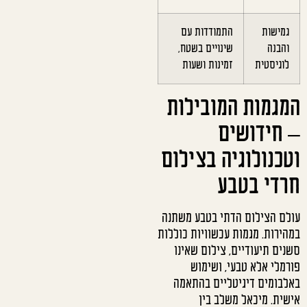
גמישות
התמודדות עם
והבנה
שינויים בשטח,
לוגיסטית
זמינות ושעות
המגמות המובילות
– חידושים
וטכנולוגיה בצילום
חרדי בטבע
עולם הצילום הדתי בטבע משתנה
במהירות. מגמות עכשוויות כוללות
סשנים תיעודיים, צילום שאינו
פורמלי אלא טבעי, ושימוש
באלבומים דיגיטליים בהתאמה
אישית. מיכאל משלב בין