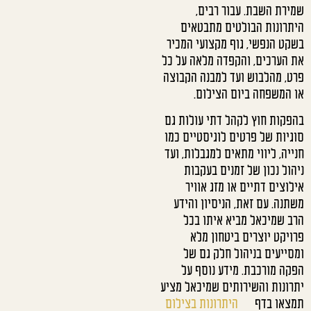
שמירת השבת. עבור רבים,
היתרונות הבולטים מתבטאים
בשקט הנפשי, גוף מקצועי המכיר
את הערכים, והקפדה מלאה על כל
פרט, מהלבוש ועד למבנה הקבוצה
או המשפחה ביום הצילום.
בהפקות חוץ לקהל דתי עולות גם
סוגיות של פרטים לוגיסטיים כמו
חנייה, ליווי מתאים למגבלות, ועד
ניהול נכון של זמנים בעקבות
אילוצים דתיים או מזג אוויר
משתנה. עם זאת, הניסיון והידע
הרב שמיכאל מביא איתו בכל
פרויקט יוצרים ביטחון מלא
ומסייעים בניהול חלק גם של
הפקה מורכבת. מידע נוסף על
יתרונות והשירותים שמיכאל מציע
תמצאו בדף
היתרונות בצילום