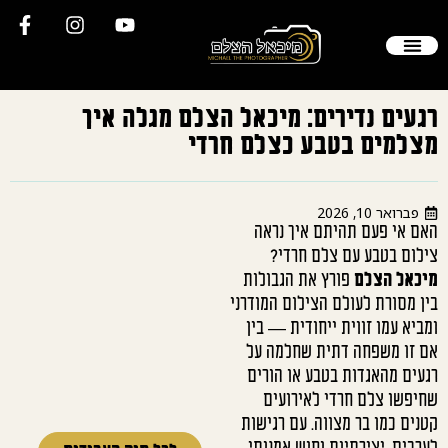
הסיפור שלי
יצירת קשר
צילום חתונה
צלם סטילס
תיק עבודות
שאלות תשובות
לקוחות ממליצים
רגעים נדירים: מיכאל הצלם מגלה איך
מצלמים בטבע כצלם חרדי
פברואר 10, 2026
האם אי פעם תהיתם איך נראה
צילום בטבע עם צלם חרדי?
מיכאל הצלם
פורץ את הגבולות
בין מסורת לעולם הצילום המודרני
ומביא עמו זווית ייחודית — בין
אם זו משפחה דתית שחלמה על
רגעים מהאגדות בטבע או הורים
שחיפשו צלם חרדי לאירועים
קטנים כמו בר מצווה. עם רגישות