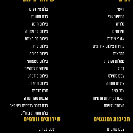
ראשי
צלם אירועים
הסיפור שלי
צלם חתונות
גלריה
צילום חינה
שירותים
צילום בר מצווה
אזורי שירות
צילום בת מצווה
מחירון צילום אירועים
צילום ברית
המלצות
צילום בריתה
שאלות נפוצות
צילום משפחתי
בלוג
אירועים עסקיים
צלם סטילס
צילום פורטרט
צילום חתונה
צילום תדמית
צור-קשר
סרט תדמית
תקנון ומדיניות פרטיות
הכנסת ספר תורה
הצהרת נגישות
צלם דובר צרפתית בישראל
צלם חתונות בחו״ל
חבילות ומגנטים
שירותים נוספים
צלם מגנטים
צלם בכותל