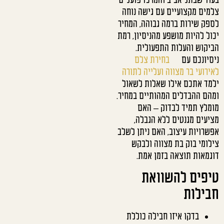
בעוד שבתל אביב והמרכז פועלים
צלמים מקצועיים עם גישה נוחה
לספק שירות ברמה גבוהה, המחיר
יכול להיות מושפע מהניסיון, רמת
הביקוש והעלות התפעולית.
ניסיונכם עם
בחירת צלם
לאירועי בר מצווה ועלייה לתורה
ילמד אתכם אילו שאלות לשאול
ומהם ההבדלים המהותיים במחיר.
מומלץ תמיד לבדוק – האם
מציעים מגנטים ללא הגבלה,
אפשרויות עיצוב, האם ניתן לשלב
צילומי בוק בת מצווה ולבקש
דוגמאות תוצאה בזמן אמת.
טיפים להשוואת
חבילות
בדקו איזו חבילה כוללת