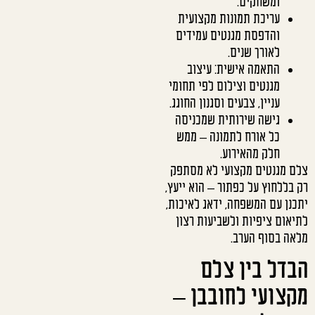
ומשחקים.
עריכת תמונות מקצועית
והדפסת מגנטים עמידים
לאורך שנים.
התאמה אישית: עיצוב
מגנטים וצילום לפי תחומי
עניין, צבעים וסגנון החוגג.
גישה שירותית שמכניסה
כל אורח לתמונה – ממש
חלק מהאירוע.
צלם מגנטים מקצועי לא מסתפק
רק בללחוץ על כפתור – הוא ייעץ,
יתכנן עם המשפחה, ידאג לאיכות,
לתיאום ציפיות ולשביעות רצון
מלאה בסוף הערב.
הבדל בין צלם
מקצועי לחובבן –