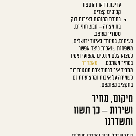
עריכת וידאו והוספת
קליפים קצרים.
בחירת מקומות לצילום בוק
בת מצווה – טבע, חוף ים,
סטודיו מעוצב.
לעיתים, במיוחד באיזור ירושלים,
משפחות שואלות כיצד אפשר
למצוא צלם מגנטים מקצועי ואמין
במחיר משתלם.
מאמר זה
מסביר איך לבחור צלם מגנטים זול
לשמירה על איכות ומקצועיות גם
בתקציב מצומצם.
מיקום, מחיר
ושירות – כך תשוו
ותשדרגו