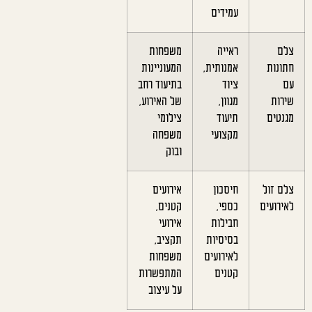
עמידים
צלם
ראייה
משפחות
חתונות
אמנותית,
המעוניינות
עם
ציוד
בתיעוד רחב
שירות
מגוון,
של האירוע,
מגנטים
תיעוד
צילומי
מקצועי
משפחה
ובוק
צלם זול
חיסכון
אירועים
לאירועים
כספי,
קטנים,
חבילות
אירועי
בסיסיות
תקציב,
לאירועים
משפחות
קטנים
המתפשרות
על עיצוב