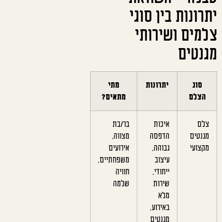
יתרונות בין סוגי
צלמים ושירותי
מגנטים
סוג
יתרונות
מתי
הצלם
מתאים?
צלם
איכות
בר/בת
מגנטים
הדפסה
מצווה,
מקצועי
גבוהה,
אירועים
עיצוב
משפחתיים,
ייחודי,
חוויה
שירות
שלמה
מלא
באירוע,
מגנטים