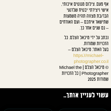
אף פעם. צילום מגנטים איכותי,
אישי ויצירתי יבטיח שלרגעי
הבר/בת מצווה תהיה משמעות
שתישאר איתכם – ועם האורחים
– גם שנים אחר כך.
נכתב על ידי מיכאל הצלם. כל
הזכויות שמורות.
בעל האתר: מיכאל הצלם –
https://michael-
photographer.co.il
© מיכאל הצלם | Michael the
Photographer | כל הזכויות
שמורות 2025
עשוי לעניין אותך..