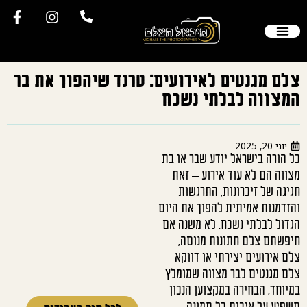
הסיפור שלי
יצירת קשר
צילום חתונה
צלם סטילס
תיק עבודות
שאלות תשובות
לקוחות ממליצים
צלם מגנטים לאירועים: טרנד שיהפוך את בר
המצווה לבלתי נשכח
יוני 20, 2025
כל הורה בישראל יודע שבר או בת
מצווה הם לא עוד אירוע – זאת
חגיגה של זיכרונות, התרגשות
והזדמנות אמיתית להפוך את היום
הגדול לבלתי נשכח. לא משנה אם
חיפשתם צלם חתונות מנוסה,
צלם אירועים יצירתי או דווקא
צלם מגנטים לבר מצווה שמומלץ
במיוחד, הבחירה במקצוען הנכון