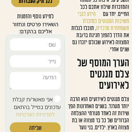
תשפיע על איכות כל תמונה
לכל תיק העבודות
והמזכרות שילוו אתכם לכל
החיים. יחד עם
הידע לגבי
למידע נוסף והזמנות
חשיבות המגנטים כמזכרת
השאירו פרטים ונחזור
משפחתית מרכזית
, תוכלו לגלות
אליכם בהקדם:
את הדרך להפוך חגיגת בר/בת
המצווה לאירוע שכולם יזכרו גם
שנים אחרי.
הערך המוסף של
צלם מגנטים
לאירועים
אני מאשר/ת קבלת
צלם מגנטים לאירועים הוא הרבה
יותר מטרנד. בשנים האחרונות הפך
עדכונים במייל בהתאם
שירות זה לאחד מגורמי ההצלחה
למדיניות הפרטיות
הברורים של כל בר מצווה או בת
מצווה בארץ. ילדים, בני נוער
שליחה