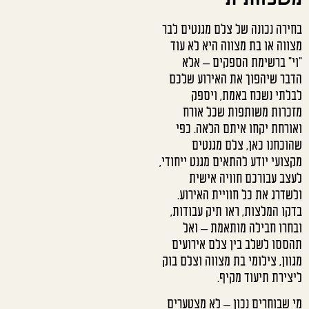
בחירה נכונה של צלם מגנטים לבר
מצווה או בת מצווה היא לא עוד
"וי" ברשימת הספקים – אלא
הדבר שיהפוך את האירוע שלכם
לבלתי נשכח באמת, ויספק
מזכרות משותפות שכל אורח
ואורחת יקחו איתם הלאה. כפי
שהוכחנו כאן, צלם מגנטים
מקצועי יודע להתאים מגנט ייחודי,
לעצב עבורכם חוויה אישית
ולשדרג את כל חוויית האירוע.
בדקו המלצות, ראו תיק עבודות,
ובחרו חבילה מותאמת – ואל
תהססו לשלב בין צלם אירועים
מגוון, צילומי בת מצווה וצלם בוק
ליצירת תיעוד מקיף.
מי שבוחרים נכון – לא מצטערים