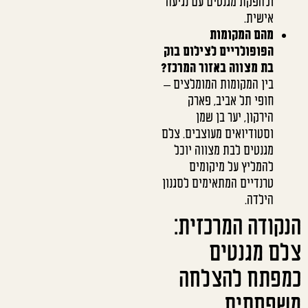
ולהפקת מגנטים עם נגיעה
אישית.
מהם המקומות
הפופולריים לצילום בוק
בת מצווה באזור המרכז?
בין המקומות המומלצים –
חופי תל אביב, פארק
הירקון, יער בן שמן
וסטודיואים מעוצבים. צלם
מגנטים לבת מצווה יוכל
להמליץ על מיקומים
טרנדיים המתאימים לסגנון
הילדה.
הנקודה המרכזית:
צלם מגנטים
כמפתח להצלחה
משפחתית