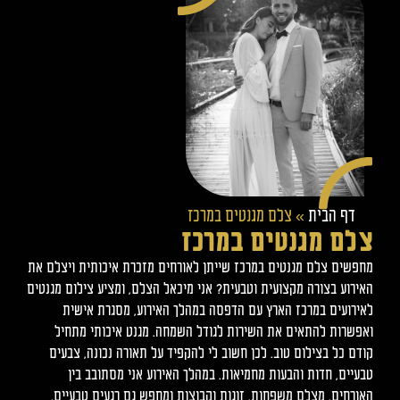
דף הבית
»
צלם מגנטים במרכז
צלם מגנטים במרכז
מחפשים צלם מגנטים במרכז שייתן לאורחים מזכרת איכותית ויצלם את
האירוע בצורה מקצועית וטבעית? אני מיכאל הצלם, ומציע צילום מגנטים
לאירועים במרכז הארץ עם הדפסה במהלך האירוע, מסגרת אישית
ואפשרות להתאים את השירות לגודל השמחה. מגנט איכותי מתחיל
קודם כל בצילום טוב. לכן חשוב לי להקפיד על תאורה נכונה, צבעים
טבעיים, חדות והבעות מחמיאות. במהלך האירוע אני מסתובב בין
האורחים, מצלם משפחות, זוגות וקבוצות ומחפש גם רגעים טבעיים.