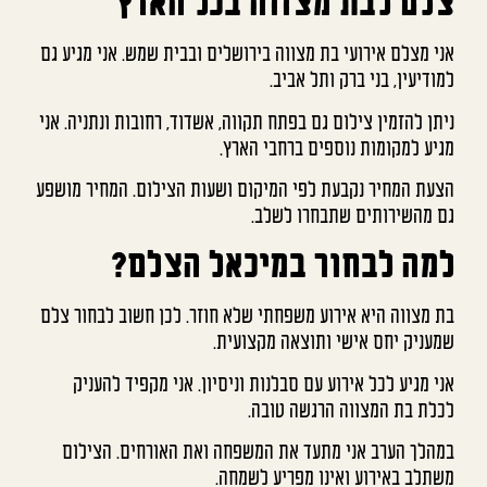
צלם לבת מצווה בכל הארץ
אני מצלם אירועי בת מצווה בירושלים ובבית שמש. אני מגיע גם
למודיעין, בני ברק ותל אביב.
ניתן להזמין צילום גם בפתח תקווה, אשדוד, רחובות ונתניה. אני
מגיע למקומות נוספים ברחבי הארץ.
הצעת המחיר נקבעת לפי המיקום ושעות הצילום. המחיר מושפע
גם מהשירותים שתבחרו לשלב.
למה לבחור במיכאל הצלם?
בת מצווה היא אירוע משפחתי שלא חוזר. לכן חשוב לבחור צלם
שמעניק יחס אישי ותוצאה מקצועית.
אני מגיע לכל אירוע עם סבלנות וניסיון. אני מקפיד להעניק
לכלת בת המצווה הרגשה טובה.
במהלך הערב אני מתעד את המשפחה ואת האורחים. הצילום
משתלב באירוע ואינו מפריע לשמחה.