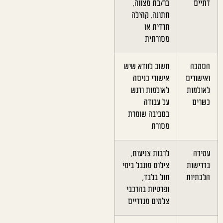
דתיים
בר/בת מצווה,
חתונה, קהילה
חרדית או
מסורתית
הסמכה
חשוב לוודא שיש
ואישורים
אישורי כניסה
לאולמות
לאולמות ודגש
כשרים
על עבודה
בסביבה שומרת
מסורת
עמידה
לרבות צניעות,
בדרישות
צילום מוגבל בימי
הלכתיות
חול בלבד,
ופרטיות בהרכבי
צלמים מגדריים