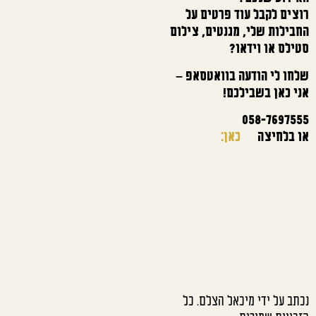
רוצים לקבל עוד פרטים על
החבילות שלי, מגנטים, צילום
סטילס או וידאו?
שלחו לי הודעה בוואטסאפ –
אני כאן בשבילכם!
058-7697555
או בלחיצה
כאן:
נכתב על ידי מיכאל הצלם. כל