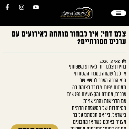
הסיפור שלי
יצירת קשר
צילום חתונה
צלם סטילס
תיק עבודות
שאלות תשובות
לקוחות ממליצים
צלם דתי: איך לבחור מומחה לאירועים עם
ערכים מסורתיים?
מאי 8, 2026
בחירת צלם דתי לאירוע משפחתי
או לכל שמחה במגזר המסורתי
היא הרבה מעבר לנושא של
תמונות יפות. מדובר בצומת בה
ערכים, מסורת ומקצועיות נפגשים
עם הדרישות והרגישויות
המיוחדות של המשפחה הדתית
בישראל. בין אם חלמתם על בר
מצווה באולם כשר או מתכננים