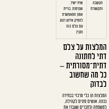
הקשבה
שיח ישיר,
ותקשורת
שקיפות, בניית
אמון המאפשרת
להפיק אירוע רגוע
עם צלם כנה
ומבין
המלצות על צלם
דתי לחתונה
דתית־מסורתית –
כל מה שחשוב
לבדוק
המלצות הן כלי מרכזי בבחירה
נכונה. אנשים פונים לקהילה,
למשפחה ולחברים שעברו את