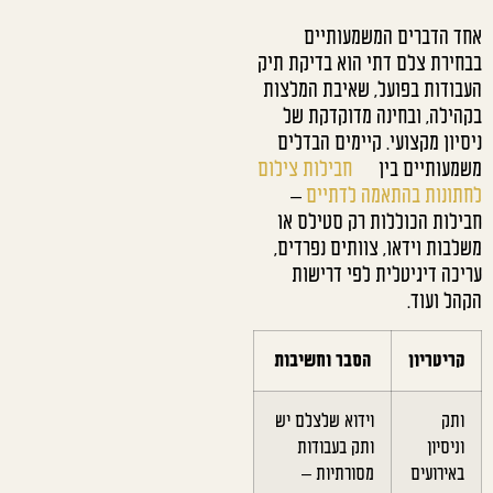
אחד הדברים המשמעותיים
בבחירת צלם דתי הוא בדיקת תיק
העבודות בפועל, שאיבת המלצות
בקהילה, ובחינה מדוקדקת של
ניסיון מקצועי. קיימים הבדלים
משמעותיים בין
חבילות צילום
לחתונות בהתאמה לדתיים
–
חבילות הכוללות רק סטילס או
משלבות וידאו, צוותים נפרדים,
עריכה דיגיטלית לפי דרישות
הקהל ועוד.
קריטריון
הסבר וחשיבות
ותק
וידוא שלצלם יש
וניסיון
ותק בעבודות
באירועים
מסורתיות –