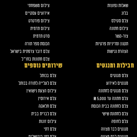
שאלות נפוצות
צילום משפחתי
בלוג
אירועים עסקיים
צלם סטילס
צילום פורטרט
צילום חתונה
צילום תדמית
צור-קשר
סרט תדמית
תקנון ומדיניות פרטיות
הכנסת ספר תורה
הצהרת נגישות
צלם דובר צרפתית בישראל
צלם חתונות בחו״ל
חבילות ומגנטים
שירותים נוספים
צלם מגנטים
צלם בכותל
מגנטים לאירוע
צלם לעלייה לתורה בכותל
צלם מגנטים לחתונה
צילום הצעת נישואין
צלם חתונה עד 5,000 ₪
צלם אירוסין
צלם לחתונה בבית הכנסת
צלם חלאקה
צלם לחתונת שישי
צלם לברית בבית
צלם לחופה
צילום זוגות
מגנטים לבר מצווה
צלם דתי
מגנטים לבת מצווה
צלם דתי בירושלים