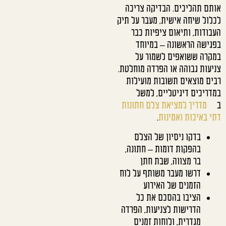
אותם תהליכים. הבדיקה צריכה
לכלול שיחה אישית, מעבר על תיק
העבודות, ותיאום ציפיות כבר
בפגישה הראשונה – במיוחד
במקרה ששואפים לשמור על
צניעות גבוהה או הפרדה מוחלטת.
רבים מוצאים תשובות מועילות
במדריכים דיגיטליים, למשל
ב
מדריך למציאת צלם חתונות
דתי באיכות ואמינות
.
בדקו ניסיון של הצלם
בהפקות דומות – חתונה,
בר מצווה, שבת חתן
דרשו מעבר משותף על לוח
הזמנים של האירוע
הציבו בהסכם את כל
הדרישות לצניעות, הפרדה
מגדרית, ולוחות זמנים