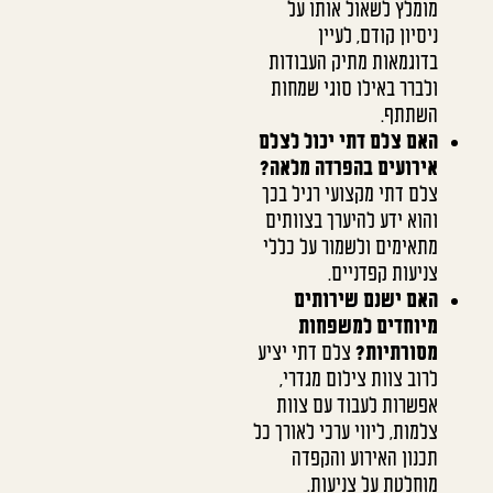
מומלץ לשאול אותו על
ניסיון קודם, לעיין
בדוגמאות מתיק העבודות
ולברר באילו סוגי שמחות
השתתף.
האם צלם דתי יכול לצלם
אירועים בהפרדה מלאה?
צלם דתי מקצועי רגיל בכך
והוא ידע להיערך בצוותים
מתאימים ולשמור על כללי
צניעות קפדניים.
האם ישנם שירותים
מיוחדים למשפחות
מסורתיות?
צלם דתי יציע
לרוב צוות צילום מגדרי,
אפשרות לעבוד עם צוות
צלמות, ליווי ערכי לאורך כל
תכנון האירוע והקפדה
מוחלטת על צניעות.