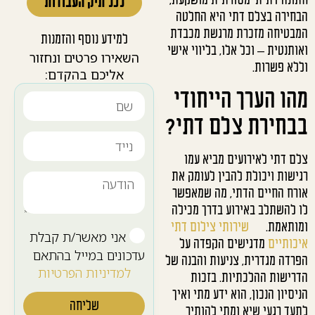
חתונה דתית־מסורתית מושקעת,
לכל תיק העבודות
הבחירה בצלם דתי היא החלטה
המבטיחה מזכרת מרגשת מכבדת
למידע נוסף והזמנות
ואותנטית – וכל אלו, בליווי אישי
השאירו פרטים ונחזור
וללא פשרות.
אליכם בהקדם:
מהו הערך הייחודי
בבחירת צלם דתי?
צלם דתי לאירועים מביא עמו
רגישות ויכולת להבין לעומק את
אורח החיים הדתי, מה שמאפשר
לו להשתלב באירוע בדרך מכילה
ומותאמת.
שירותי צילום דתי
אני מאשר/ת קבלת
איכותיים
מדגישים הקפדה על
עדכונים במייל בהתאם
הפרדה מגדרית, צניעות והבנה של
למדיניות הפרטיות
הדרישות ההלכתיות. בזכות
הניסיון הנכון, הוא ידע מתי ואיך
שליחה
לתעד רגעי שיא ומתי להותיר