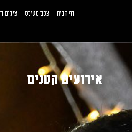
דף הבית
צלם סטילס
צילום ח
אירועים קטנים