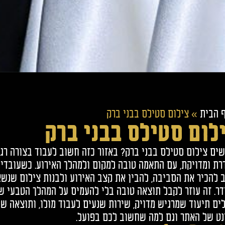
 הבית
»
צילום סטילס בבני ברק
לום סטילס בבני ברק
ים צילום סטילס בבני ברק? באזור כזה חשוב לעבוד בצורה רגו
רת ומדויקת, עם התאמה טובה למקום ולמהלך האירוע. כשעובדי
 להכיר את הסביבה, להבין את קצב האירוע ולבנות צילום שנש
דר. זה עוזר לקבל תוצאה טובה בלי להעמיס על המהלך הטבעי של
ים תיעוד שמרגיש מדויק, שירות שנעים לעבוד מולו, ותוצאה ש
נט של האתר וגם למה שחשוב לכם בפועל.