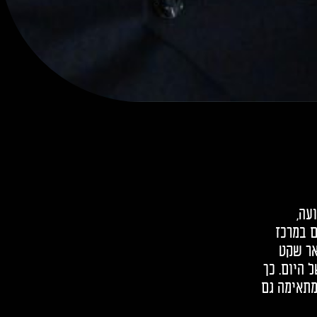
עה,
ם במרכז
אר שקט
 היום. כך
מתאימה גם