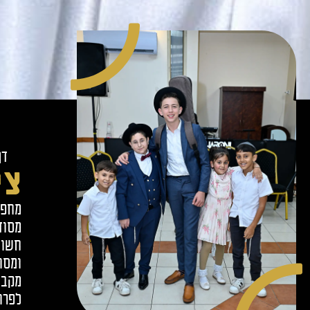
דף
צי
מחפש
מסוד
חשוב
ומסו
מקבל
לפרו