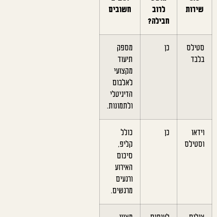
שירות
לרוב
חשובים
חבילה?
סטילס
כן
מספק
בלבד
תיעוד
מקצועי
לאלבום
הדיגיטלי
ולתמונות.
וידאו
כן
כולל
וסטילס
קליפ,
סיכום
האירוע
ורגעים
מרגשים.