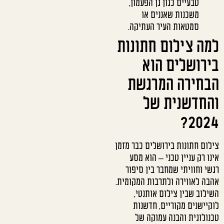
טבעיים כגון גן הפעמון,
משכנות שאננים או
סמטאות העיר העתיקה.
למה צילום חתונות
בירושלים הוא
הבחירה המרגשת
והחדשנית של
2024?
צילום חתונות בירושלים כבר מזמן
אינו רק עניין טכני – הוא מסע
רגשי וחוויתי שמחבר בין סיפור
אהבה לאווירה ולתרבות המקומית.
השילוב שבין צילום אותנטי,
לוקיישנים מקוריים, חדשנות
טכנולוגית והבנה עמוקה של