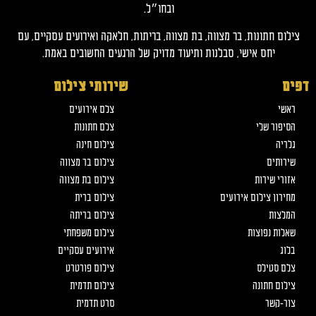
ובחו״ל.
צילום חתונות, בר מצווה, בת מצווה, בריתות, חלאקה ואירועים עסקיים, עם
יחס אישי, סבלנות ותיעוד מדויק של הרגעים החשובים באמת.
דפים
שירותי צילום
ראשי
צלם אירועים
הסיפור שלי
צלם חתונות
גלריה
צילום חינה
שירותים
צילום בר מצווה
אזורי שירות
צילום בת מצווה
מחירון צילום אירועים
צילום ברית
המלצות
צילום בריתה
שאלות נפוצות
צילום משפחתי
בלוג
אירועים עסקיים
צלם סטילס
צילום פורטרט
צילום חתונה
צילום תדמית
צור-קשר
סרט תדמית