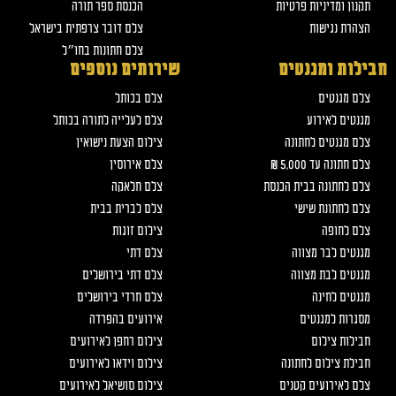
תקנון ומדיניות פרטיות
הכנסת ספר תורה
הצהרת נגישות
צלם דובר צרפתית בישראל
צלם חתונות בחו״ל
חבילות ומגנטים
שירותים נוספים
צלם מגנטים
צלם בכותל
מגנטים לאירוע
צלם לעלייה לתורה בכותל
צלם מגנטים לחתונה
צילום הצעת נישואין
צלם חתונה עד 5,000 ₪
צלם אירוסין
צלם לחתונה בבית הכנסת
צלם חלאקה
צלם לחתונת שישי
צלם לברית בבית
צלם לחופה
צילום זוגות
מגנטים לבר מצווה
צלם דתי
מגנטים לבת מצווה
צלם דתי בירושלים
מגנטים לחינה
צלם חרדי בירושלים
מסגרות למגנטים
אירועים בהפרדה
חבילות צילום
צילום רחפן לאירועים
חבילת צילום לחתונה
צילום וידאו לאירועים
צלם לאירועים קטנים
צילום סושיאל לאירועים