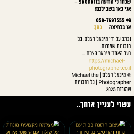
שלחו לי הודעה בוואטסאפ –
אני כאן בשבילכם!
📲 058-7697555
או בלחיצה
כאן:
נכתב על ידי מיכאל הצלם. כל
הזכויות שמורות.
בעל האתר: מיכאל הצלם –
https://michael-
photographer.co.il
© מיכאל הצלם | Michael the
Photographer | כל הזכויות
שמורות 2025
עשוי לעניין אותך..