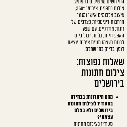
החידושים ממשיכים להפתיע:
צילום רחפנים, צילומי 360°,
עיצוב אלבומים אישי ומגוון
הרחבות דיגיטליות לצרכים של
זוגות מודרניים. עם שפע
האפשרויות, כל זוג יכול כיום
לבנות לעצמו חווית צילום יוצאת
דופן, בדיוק כפי שחלם.
שאלות נפוצות:
צילום חתונות
בירושלים
מהם היתרונות בבחירה
בסטודיו לצילום חתונות
בירושלים ולא בצלם
עצמאי?
סטודיו לצילום חתונות