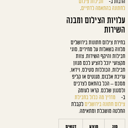
הרבות ב-
חבילות צילום
לחתונה בהתאמה לדתיים
.
עלויות הצילום ומבנה
השירות
בחירת צילום חתונות בירושלים
מלווה בשאלות על מחירים, סוגי
חבילות והיקף השירות. צוות
מקצועי יוכל להציע לכם מגוון
חבילות, הכוללות סטילס, וידאו,
עריכת אלבום, מגנטים או קליפ
מסכם – הכל בהתאם לצרכים
ולסגנון שלכם. קראו לעומק
ב-
מדריך מה כלול בחבילת
צילום חתונה בירושלים
לקבלת
החלטה מושכלת ומתאימה.
סוג
מוצע
דגשים