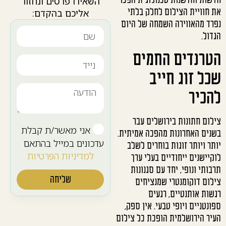
חדשות וחדשנות טכנולוגית הפכו
השאירו פרטים ונחזור
את חוויית הצילום לחלק בלתי
אליכם בהקדם:
נפרד מהאווירה השמחה של היום
הגדול.
הטרנדים החמים
שכל זוג חייב
להכיר
צילום חתונות בירושלים עבר
אני מאשר/ת קבלת
בשנים האחרונות מהפכה אמיתית.
עדכונים במייל בהתאם
יותר ויותר זוגות בוחרים לשלב
למדיניות הפרטיות
לוקיישנים ייחודיים בעלי ערך
תרבותי ונופי, יחד עם סגנונות
שליחה
צילום דוקומנטרי שמנציחים
רגשות אותנטיים, רגעים
ספונטניים ויופי טבעי. אין ספק,
העיר הירושלמית הופכת כל צילום