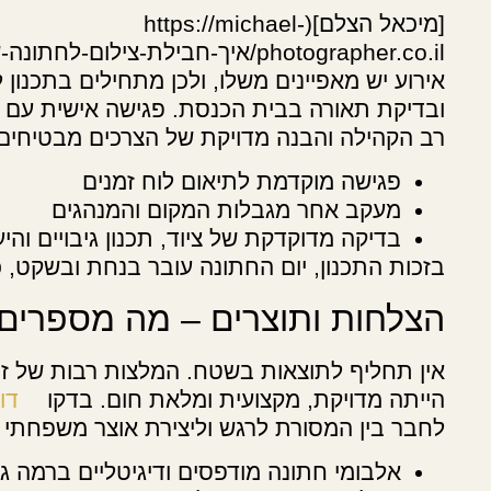
[מיכאל הצלם](https://michael-
photographer.co.il/איך-חבילת-צ
אירוע יש מאפיינים משלו, ולכן מתחילים בתכנון
ובדיקת תאורה בבית הכנסת. פגישה אישית עם ב
רב הקהילה והבנה מדויקת של הצרכים מבטיחים 
פגישה מוקדמת לתיאום לוח זמנים
מעקב אחר מגבלות המקום והמנהגים
בדיקה מדוקדקת של ציוד, תכנון גיבויים והי
בזכות התכנון, יום החתונה עובר בנחת ובשקט, כך
הצלחות ותוצרים – מה מספרים 
אין תחליף לתוצאות בשטח. המלצות רבות של זו
הייתה מדויקת, מקצועית ומלאת חום. בדקו
דו
לחבר בין המסורת לרגש וליצירת אוצר משפחתי 
אלבומי חתונה מודפסים ודיגיטליים ברמה ג