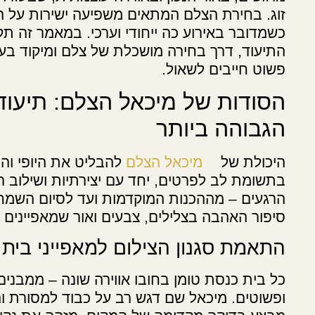
זוג. בחירת הצלם המתאים משפיעה ישירות על הז
כשמדובר באירוע כה ייחודי וערכי. במאמר זה ת
התיעוד, דרך בחירה מושכלת של צלם ומיקוד בעי
פשוט חייבים לשאול.
הסודות של מיכאל הצלם: תיעו
הגבוהה ביותר
היכולת של
מיכאל הצלם
להבליט את היופי וה
בתשומת לב לפרטים, יחד עם יצירתיות ושילוב 
הרגעים – מההכנות המוקדמות ועד לסיום השמחה
סיפור האהבה בצלילים, צבעים ואור שמאפיינים 
התאמת סגנון הצילום למאפייני בית
כל בית כנסת טומן בחובו אווירה שונה – ממבנים
ופשוטים. מיכאל שם דגש רב על כבוד למסורת והב