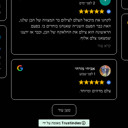
2 לפני ימים
צ
מ
לקחנו את מיכאל הצלם לצילום בר המצווה של הבן שלנו,
וזאת כבר הפעם השנייה שאנחנו בוחרים בו. בפעם
הראשונה הוא צילם את החלאקה של הבן, וכבר אז ידענו
שמצאנו צלם אלוף.
קרא עוד
האיכות של התמונות פשוט מטורפת, כל תמונה יצאה
חדה, מרגשת ומקצועית. מיכאל נותן שירות מדהים, הוא
ת
סבלני, רגוע, נעים ויודע לתפוס את הרגעים הכי יפים
ה
וטבעיים באירוע.
אביחי מזרחי
ש
1 לפני שבוע
היה לנו חשוב שיהיה צלם שאפשר לסמוך עליו, ומיכאל
שוב הוכיח שעשינו את הבחירה הנכונה. ממליצים עליו
צלם מדהים ומיוחד.
מכל הלב לכל מי שמחפש צלם לבר מצווה, צלם לאירועים
וצלם מקצועי עם יחס אישי ותוצאות ברמה הכי גבוהה
שיש.
טען עוד
מאומת על ידי Trustindex