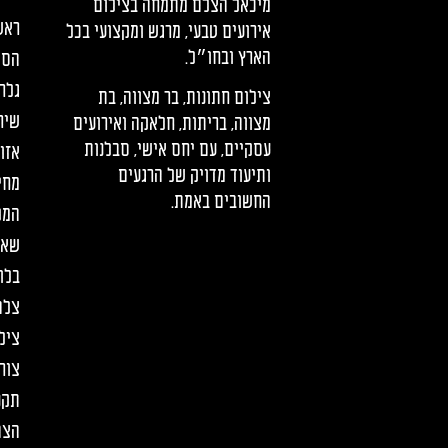
מיכאל הצלם מתמחה בצילום
ראש
אירועים טבעי, מרגש ומקצועי בכל
הארץ ובחו״ל.
הסי
גלר
צילום חתונות, בר מצווה, בת
שיר
מצווה, בריתות, חלאקה ואירועים
עסקיים, עם יחס אישי, סבלנות
אזו
ותיעוד מדויק של הרגעים
מחי
החשובים באמת.
המל
שאל
בלו
צלם
ציל
צור
תקנ
הצה