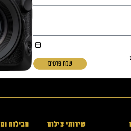
שלח פרטים
שירותי צילום
חבילות ומג