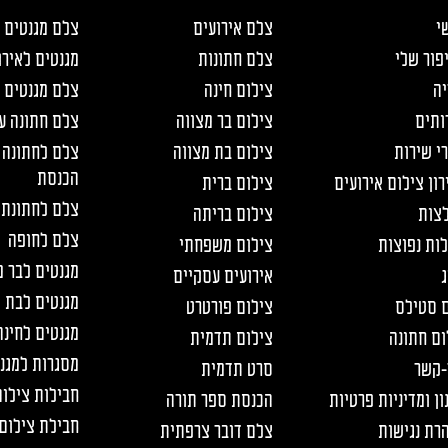
י
צלם אירועים
צלם מגנטים
פור שלי
צלם חתונות
מגנטים לאירו
יה
צילום חינה
צלם מגנטים 
ותים
צילום בר מצווה
צלם חתונה עד ,000
רי שירות
צילום בת מצווה
צלם לחתונה 
הכנסת
רון צילום אירועים
צילום ברית
צלם לחתונת 
צות
צילום בריתה
צלם לחופה
ות נפוצות
צילום משפחתי
מגנטים לבר מ
ג
אירועים עסקיים
מגנטים לבת 
 סטילס
צילום פורטרט
מגנטים לחינה
ום חתונה
צילום תדמית
מסגרות למגנ
-קשר
סרט תדמית
חבילות צילו
ון ומדיניות פרטיות
הכנסת ספר תורה
חבילת צילום
רת נגישות
צלם דובר צרפתית