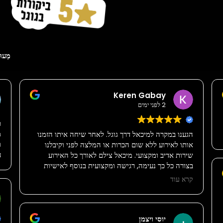
מְעוּ
Keren Gabay
2 לפני ימים
ת
מ
הגענו במקרה למיכאל דרך גוגל. לאחר שיחה איתו הזמנו
ו
אותו לאירוע ללא שום הכרות או המלצה לפני וקיבלנו
ע
שירות אדיב ומקצועי. מיכאל צילם לאורך כל האירוע
בצורה כל כך נעימה, רגישה ומקצועית בנוסף לאישיות
המדהימה שלו. אנו ממליצים עליו בחום רב!!! מיכאל תודה
קרא עוד
רבה על הכל!
יוסי ויצמן