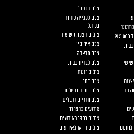
צלם בכותל
ע
צלם לעלייה לתורה
בכותל
לחתונה
צילום הצעת נישואין
5 ₪
צלם אירוסין
בבית
צלם חלאקה
שישי
צלם לברית בבית
צילום זוגות
צווה
צלם דתי
מצווה
צלם דתי בירושלים
צלם חרדי בירושלים
טים
אירועים בהפרדה
ם
צילום רחפן לאירועים
 לחתונה
צילום וידאו לאירועים