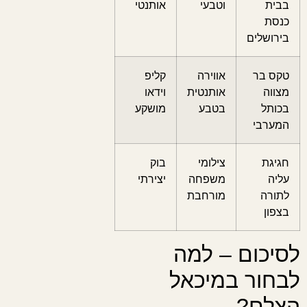
בבית
וטבעי
אותנטי
כנסת
בירושלים
טקס בר
אווירה
קליפ
מצווה
אותנטית
וידאו
בכותל
בטבע
מושקע
המערבי
חגיגת
צילומי
בוק
עליה
משפחה
יצירתי
לתורה
מורחבת
בצפון
לסיכום – למה
לבחור במיכאל
הצלם?