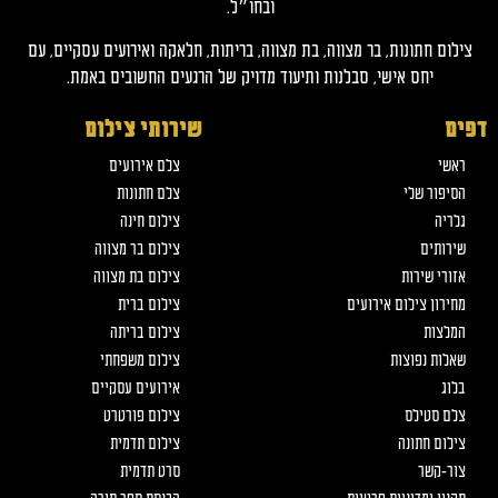
ובחו״ל.
צילום חתונות, בר מצווה, בת מצווה, בריתות, חלאקה ואירועים עסקיים, עם
יחס אישי, סבלנות ותיעוד מדויק של הרגעים החשובים באמת.
דפים
שירותי צילום
ראשי
צלם אירועים
הסיפור שלי
צלם חתונות
גלריה
צילום חינה
שירותים
צילום בר מצווה
אזורי שירות
צילום בת מצווה
מחירון צילום אירועים
צילום ברית
המלצות
צילום בריתה
שאלות נפוצות
צילום משפחתי
בלוג
אירועים עסקיים
צלם סטילס
צילום פורטרט
צילום חתונה
צילום תדמית
צור-קשר
סרט תדמית