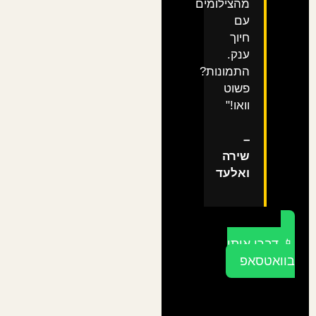
מהצילומים
עם
חיוך
ענק.
התמונות?
פשוט
וואו!"
–
שירה
ואלעד
📱 דברו איתי
בוואטסאפ