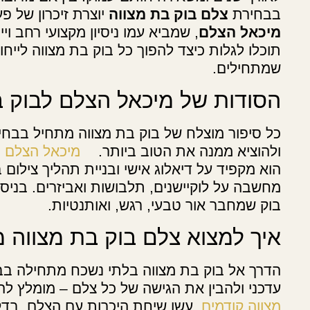
בבחירת
צלם בוק בת מצווה
יוצרת זיכרון של 
מיכאל הצלם
, שמביא עמו ניסיון מקצועי רחב ו
תוכלו לגלות כיצד להפוך כל בוק בת מצווה לייח
שמתחילים.
הסודות של מיכאל הצלם לבוק בת
כל סיפור מוצלח של בוק בת מצווה מתחיל בבחי
ולהוציא ממנה את הטוב ביותר.
מיכאל הצלם
מ
הוא מקפיד על דיאלוג אישי ובניית תהליך צילו
מחשבה על לוקיישנים, תלבושות ואביזרים. בניס
בוק שמחבר אור טבעי, רגש, ואותנטיות.
איך למצוא צלם בוק בת מצווה 
הדרך אל בוק בת מצווה בלתי נשכח מתחילה בבח
עדכני ולהבין את הגישה של כל צלם – מומלץ ל
מצווה קודמים
. עשו שיחת היכרות עם הצלם, בדקו