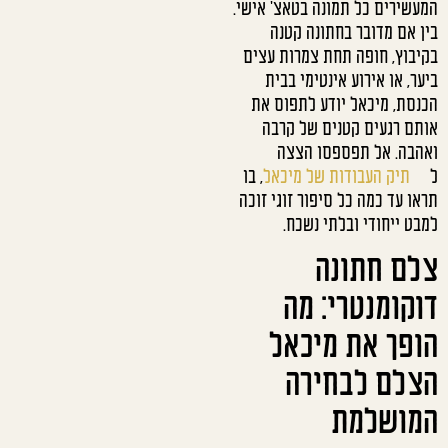
המעשירים כל תמונה בטאצ' אישי.
בין אם מדובר בחתונה קטנה
בקיבוץ, חופה תחת צמרות עצים
ביער, או אירוע אינטימי בבית
הכנסת, מיכאל יודע לתפוס את
אותם רגעים קטנים של קרבה
ואהבה. אל תפספסו הצצה
ל
תיק העבודות של מיכאל
, בו
תראו עד כמה כל סיפור זוגי זוכה
למבט ייחודי ובלתי נשכח.
צלם חתונה
דוקומנטרי: מה
הופך את מיכאל
הצלם לבחירה
המושלמת