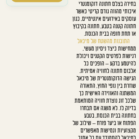
בחירה בצלם חתונה דוקומנטרי
איכותי מהווה גורם קריטי כאשר
עוסקים באירועים אינטימיים, כגון
חתונה קטנה בטבע, חתונה בקיבוץ
או תחת חופה בבית הכנסת.
התובנות מהשטח של מיכאל
ממחישות כיצד ניסיון מעשי,
רגישות לפרטים הקטנים ויכולת
להיטמע ברקע – הופכים כל
אלבום חתונה לחוויה אמיתית.
הגישה הדוקומנטרית של מיכאל
שוזרת בין נופי החוץ, התאורה
המשתנה והאווירה האישית כך
שלכל זוג נוצרת חוויה המותאמת
בדיוק לו. לא משנה אם תבחרו
בחתונה בבית הכנסת, בטבע
הפתוח או ביער פורח – שילוב של
מקצועיות וגמישות מאפשרים
למיכאל להתמודד עם כל אתגר