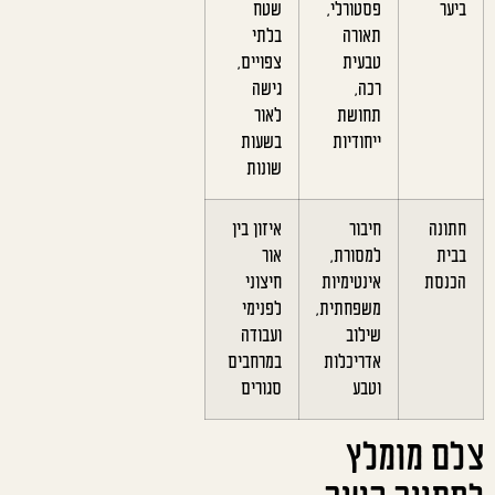
ביער
פסטורלי,
שטח
תאורה
בלתי
טבעית
צפויים,
רכה,
גישה
תחושת
לאור
ייחודיות
בשעות
שונות
חתונה
חיבור
איזון בין
בבית
למסורת,
אור
הכנסת
אינטימיות
חיצוני
משפחתית,
לפנימי
שילוב
ועבודה
אדריכלות
במרחבים
וטבע
סגורים
צלם מומלץ