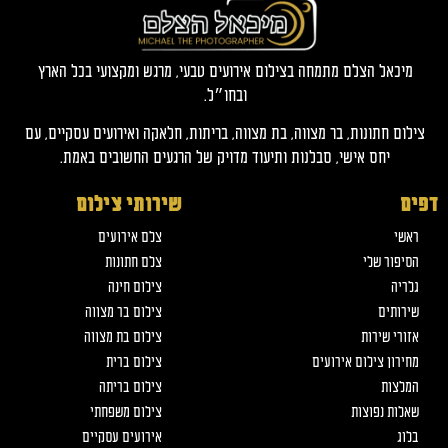
מיכאל הצלם מתמחה בצילום אירועים טבעי, מרגש ומקצועי בכל הארץ
ובחו״ל.
צילום חתונות, בר מצווה, בת מצווה, בריתות, חלאקה ואירועים עסקיים, עם
יחס אישי, סבלנות ותיעוד מדויק של הרגעים החשובים באמת.
דפים
שירותי צילום
ראשי
צלם אירועים
הסיפור שלי
צלם חתונות
גלריה
צילום חינה
שירותים
צילום בר מצווה
אזורי שירות
צילום בת מצווה
מחירון צילום אירועים
צילום ברית
המלצות
צילום בריתה
שאלות נפוצות
צילום משפחתי
בלוג
אירועים עסקיים