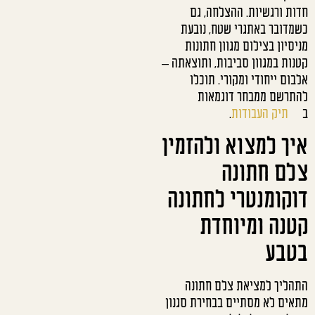
חדות ורגשיות. ההצלחה, גם
כשמדובר באתגרי שטח, נובעת
מניסיון בצילום מגוון חתונות
קטנות במגוון סביבות, ותוצאתה –
אלבום ייחודי ומקורי. תוכלו
להתרשם ממבחר דוגמאות
ב
תיק העבודות
.
איך למצוא ולהזמין
צלם חתונה
דוקומנטרי לחתונה
קטנה ומיוחדת
בטבע
התהליך למציאת צלם חתונה
מתאים לא מסתיים בבחירת סגנון