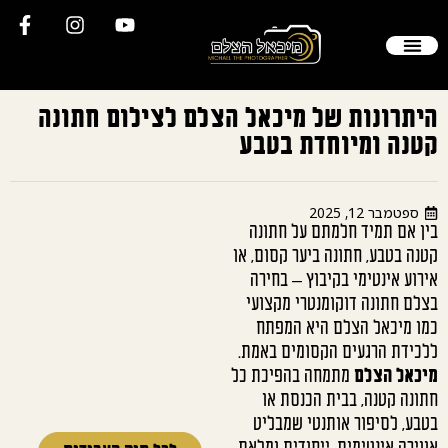
הסיפור שלי
יצירת קשר
צילום חתונה
צלם סטילס
תיק עבודות
שאלות תשובות
לקוחות ממליצים
היתרונות של מיכאל הצלם לצילום חתונה
קטנה ומיוחדת בטבע
ספטמבר 12, 2025
בין אם תמיד חלמתם על חתונה
קטנה בטבע, חתונה ביער קסום, או
אירוע אינטימי בקיבוץ – בחירה
בצלם חתונה דוקומנטרי מקצועי
כמו מיכאל הצלם היא המפתח
ללכידת הרגעים הקסומים באמת.
מיכאל הצלם
מתמחה בהפיכת כל
חתונה קטנה, בבית הכנסת או
בטבע, לסיפור אותנטי שמבליט