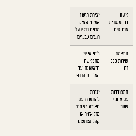
גישה
יצירת תיעוד
דוקומנטרית
אמיתי שאינו
אותנטית
מבוים ודגש על
רגעים טבעיים
התאמת
ליווי אישי
שירות לכל
מהפגישה
זוג
הראשונה ועד
האלבום הסופי
התמודדות
יכולת
עם אתגרי
להתמודד עם
שטח
תאורה משתנה,
מזג אוויר או
קהל מצומצם