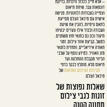
– אלא חייב לכלול היכרות, בדיקת
דוגמאות עבר, שיחת תיאום
וצפייה בעבודות רלוונטיות. פגישה
אישית עם מיכאל הצלם מסייעת
לתאם ציפיות, להבין את שיטת
העבודה ולברר אילו צעדים יבטיחו
תיעוד נכון גם בתנאי חוץ משתנים.
למשל, קביעת אזור צילום, זמני
תאורה אידיאליים, ותחזית לתנאי
מזג האוויר. למידע נוסף על שלבי
הליווי מקבלת ההחלטה ועד
תיאום מלא, מומלץ לבקר בדפי
חבילות הצילום המלאות
של
מיכאל הצלם.
שאלות נפוצות של
זוגות לגבי צילום
חתונה קטנה