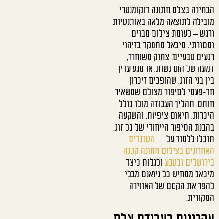
הבחירה בצלם חתונה דוקומנטרי
מובילה לתוצאה מלאה באותנטיות
ורגש – לעומת צילום מבוים
ומסורתי. מיכאל מתמקד בזיהוי
רגעים טבעיים: צחוק משוחרר,
דמעה של התרגשות, או מגע עדין
בין בני הזוג, שהופכים זיכרון
חד-פעמי לסיפור מצולם שמשאיר
חותם. תהליך העבודה מולו כולל
היכרות, תיאום ציפיות, והשקעה
בהבנת הסיפור הייחודי של כל זוג.
תוכלו ללמוד על
הטרנדים
האחרונים בצילום חתונה קטנה
בירושלים ובטבע
ולגלות כיצד
מיכאל ממחיש כל ניואנס מבלי
להפר את הקסם של האווירה
המקורית.
עקרונות בעבודת צלם