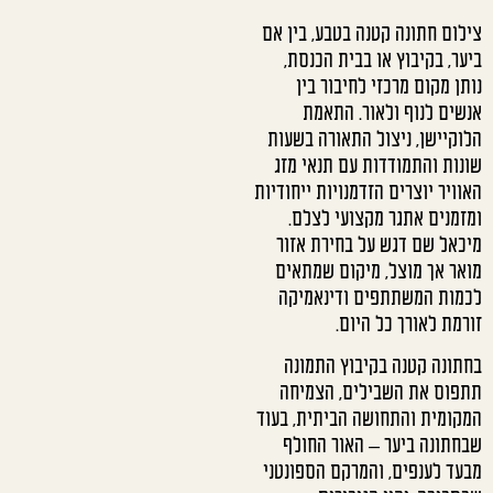
צילום חתונה קטנה בטבע, בין אם
ביער, בקיבוץ או בבית הכנסת,
נותן מקום מרכזי לחיבור בין
אנשים לנוף ולאור. התאמת
הלוקיישן, ניצול התאורה בשעות
שונות והתמודדות עם תנאי מזג
האוויר יוצרים הזדמנויות ייחודיות
ומזמנים אתגר מקצועי לצלם.
מיכאל שם דגש על בחירת אזור
מואר אך מוצל, מיקום שמתאים
לכמות המשתתפים ודינאמיקה
זורמת לאורך כל היום.
בחתונה קטנה בקיבוץ התמונה
תתפוס את השבילים, הצמיחה
המקומית והתחושה הביתית, בעוד
שבחתונה ביער – האור החולף
מבעד לענפים, והמרקם הספונטני