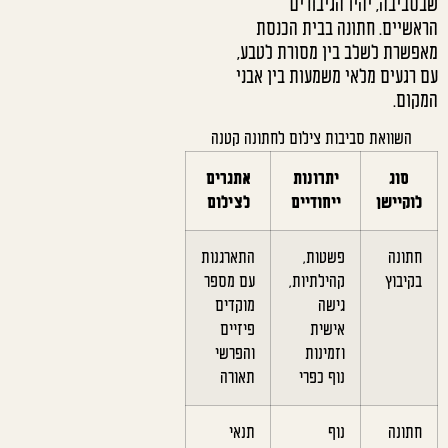
שבסביבה, יהיו הגיבורים
הראשיים. חתונה בבית הכנסת
מאפשרת לשלב בין מסורת לטבע,
עם רגעים מלאי משמעות בין אבני
המקום.
השוואת סביבות צילום לחתונה קטנה
סוג
יתרונות
אתגרים
לוקיישן
ייחודיים
לצילום
חתונה
פשטות,
התארגנות
בקיבוץ
קהילתיות,
עם מספר
גישה
מוקדים
אישית
פיזיים
וזמינות
והפרשי
נוף כפרי
תאורה
חתונה
נוף
תנאי