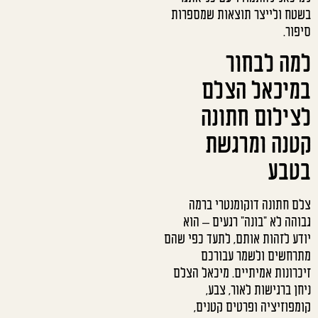
בשטח ולייצר תוצאות שמספרות
סיפור.
למה לבחור
במיכאל הצלם
לצילום חתונה
קטנה ומרגשת
בטבע
צלם חתונה דוקומנטרי ברמה
גבוהה לא "בונה" רגעים – הוא
יודע לזהות אותם, לתעד כפי שהם
מתרחשים ולשמר עבורכם
זיכרונות אמיתיים. מיכאל הצלם
ניחן ברגישות לאור, צבע,
קומפוזיציה ופרטים קטנים,