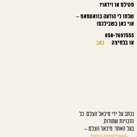
סטילס או וידאו?
שלחו לי הודעה בוואטסאפ –
אני כאן בשבילכם!
058-7697555
או בלחיצה
כאן:
נכתב על ידי מיכאל הצלם. כל
הזכויות שמורות.
בעל האתר: מיכאל הצלם –
https://michael-