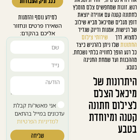
אווירה אינטימית, ייחודית ומלאת
לכל תיק העבודות
רגש. זוגות שמחפשים צלם מומלץ
לחתונה קטנה עם אווירה יוצאת
למידע נוסף והזמנות
דופן מגלים שמיכאל מביא שילוב
השאירו פרטים ונחזור
של רגישות, אמנות ודיוק שנדיר
אליכם בהקדם:
למצוא. דרך
שירותי צילום
החתונות
שלו ניתן להרגיש כיצד
כל רגע הופך לחוויה בלתי נשכחת,
מההכנות ועד שמחת החגיגה
בטבע.
היתרונות של
מיכאל הצלם
לצילום חתונה
אני מאשר/ת קבלת
עדכונים במייל בהתאם
קטנה ומיוחדת
למדיניות הפרטיות
בטבע
שליחה