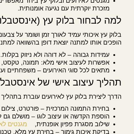
מגנטים לאירועים ובלוקי עץ ביחד מאפשרים
מזכרת יוקרתית עם נגיעה אומנותית.
למה לבחור בלוק עץ (אינסטבלוק
בלוק עץ איכותי עמיד לאורך זמן ושומר על צבעו
הופכים אותו למתנה יוצאת דופן בהשוואה למתנו
עמידות גבוהה – לא דוהה ולא ניזוק בקלות.
אפשרות לעיצוב אישי מלא: תמונה, טקסט, ה
מתאים לכל סוגי האירועים – משפחתיים וע
תהליך עיצוב אישי של אינסטבלו
הדרך ליצירת בלוק עץ לאירועים עוברת בתהליך ע
בחירת התמונה המרכזית – פורטרט, צילום קב
הוספת הקדשה או עיצוב לוגו – מושלם גם ל
שילוב מסגרת פפיון אופנתית,
מגנטים לאי
בדיקת איכות גימור – בחירת עץ מלא, טכנ