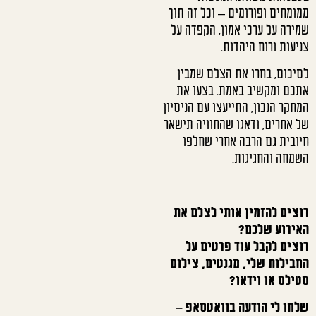
ממומחים ופורומים – וכל זה תוך
שמירה על ערכי אמון, הקפדה על
צניעות ורוח היהדות.
לסיכום, בחרו את הצלם שמבין
אתכם ומקשיב באמת. בצעו את
המחקר הנכון, התייעצו עם הניסיון
של אחרים, ודאגו שהחוויה תישאר
חיובית גם הרבה אחרי שחלפו
השמחה והחגיגות.
רוצים להזמין אותי לצלם את
האירוע שלכם?
רוצים לקבל עוד פרטים על
החבילות שלי, מגנטים, צילום
סטילס או וידאו?
שלחו לי הודעה בוואטסאפ –