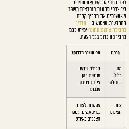
לפני החתימה, השוואת מחירים
בין צלמי חתונות מומלצים תשפר
משמעותית את תהליך קבלת
ההחלטות. שימוש ב
מדריך
לחבילת צילום חתונה
יסייע לכם
להבין מה כלול בכל הצעה.
היבט
מה חשוב לבדוק?
מה
סטילס, וידאו,
כלול
מגנטים, זמן
בחבילה
צילום, עריכת
אלבום
צוות
אפשרות לצוות
הצילום
גברים/נשים, מספר
הצלמים באירוע