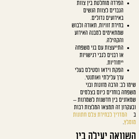
הפרדה מוחלטת בין צוות
הגברים לצוות הנשים
באירועים גדולים.
בחירת זוויות, תאורה ולבוש
שמתאימים למבנה האירוע
והקהילה.
התייעצות עם בני משפחה
או רבנים לגבי רגישויות
ייחודיות.
הפקת וידאו וסטילס בעלי
ערך עלילתי ואותנטי.
שימו לב: הרבה מזוגות ובני
משפחה בוחרים כיום בצלמים
שמאזנים בין חדשנות לשמרנות –
ובעקרון זה תמצאו המלצות רבות
ב
המדריך לבחירת צלם חתונות
מומלץ
.
השוואה יעילה בין