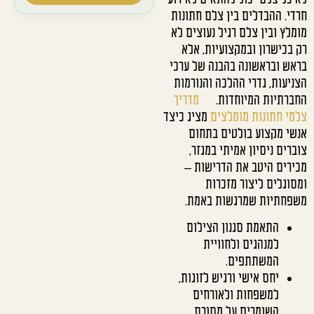
חרדי. ההבדלים בין צלם חתונות
מומלץ ובין צלם רגיל נעוצים לא
רק בכישרון ובמקצועיות, אלא
בראש ובראשונה בהבנה של ערכי
הצניעות, גדרי ההלכה והנורמות
החברתיות המיוחדות.
מדריך
צלמי חתונות מומלצים
מציג כיצד
אנשי מקצוע בולטים בתחום
צוברים ניסיון אמיתי במגזר,
מכירים היטב את הדרישות –
ומסוגלים ליצור מזכרות
משפחתיות שמרגשות באמת.
התאמת סגנון הצילום
למנהגים ולחוויית
המשתתפים.
יחס אישי ורגיש לזוגות,
למשפחות ולאורחים
השומרים על מסורת