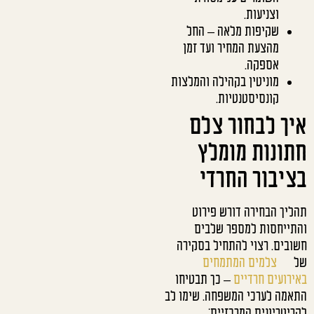
וצניעות.
שקיפות מלאה – החל
מהצעת המחיר ועד זמן
אספקה.
מוניטין בקהילה והמלצות
קונסיסטנטיות.
איך לבחור צלם
חתונות מומלץ
בציבור החרדי
תהליך הבחירה דורש פירוט
והתייחסות למספר שלבים
חשובים. רצוי להתחיל בסקירה
של
צלמים המתמחים
באירועים חרדיים
– כך תבטיחו
התאמה לערכי המשפחה. שימו לב
לקריטריונים המרכזיים: