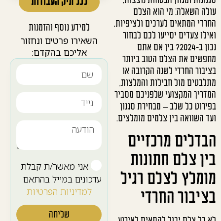
סגנונות ומגוון הבטחות נוצצות,
לכל תיק העבודות
עולה השאלה: מי הוא הצלם
החרדי המתאים לערכים ולציפיות,
למידע נוסף והזמנות
ואילו צעדים יסייעו לכם לבחור
השאירו פרטים ונחזור
נכון ב-2024? בין אם אתם
אליכם בהקדם:
מחפשים את הצלם הטוב ביותר
בציבור החרדי לשנה הקרובה או
מתלבטים מול חבילות והמלצות,
המדריך המקצועי שלפניכם מסביר
בפירוט כל שלב – מבחירת סגנון
ועד השוואה בין צלמים מומלצים.
הבדלים מרכזיים
בין צלם חתונות
אני מאשר/ת קבלת
מומלץ לצלם רגיל
עדכונים במייל בהתאם
למדיניות הפרטיות
בציבור החרדי
שליחה
לא כל צלם יכול להתאים לאירוע