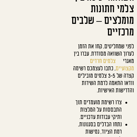
צלמי חתונות
מומלצים – שלבים
מרכזיים
לפני שמחליטים, קחו את הזמן
לערוך השוואה מסודרת. עברו בין
מאגרי
צלמים חרדים
מקצועיים
, כתבו לעצמכם רשימה
קצרה של 3-5 צלמים מובילים
וודאו התאמה לרמת השירות
והדרישות האישיות.
צרו רשימת מועמדים תוך
התבססות על המלצות
ותיקי עבודות עדכניים.
נתחו הבדלים בסגנונות,
רמת הציוד, גמישות