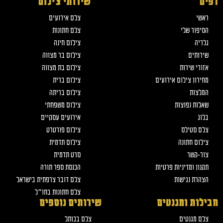
דפים
שירותי צילום
ראשי
צלם אירועים
הסיפור שלי
צלם חתונות
גלריה
צילום חינה
שירותים
צילום בר מצווה
אזורי שירות
צילום בת מצווה
מחירון צילום אירועים
צילום ברית
המלצות
צילום בריתה
שאלות נפוצות
צילום משפחתי
בלוג
אירועים עסקיים
צלם סטילס
צילום פורטרט
צילום חתונה
צילום תדמית
צור-קשר
סרט תדמית
תקנון ומדיניות פרטיות
הכנסת ספר תורה
הצהרת נגישות
צלם דובר צרפתית בישראל
צלם חתונות בחו״ל
חבילות ומגנטים
שירותים נוספים
צלם מגנטים
צלם בכותל