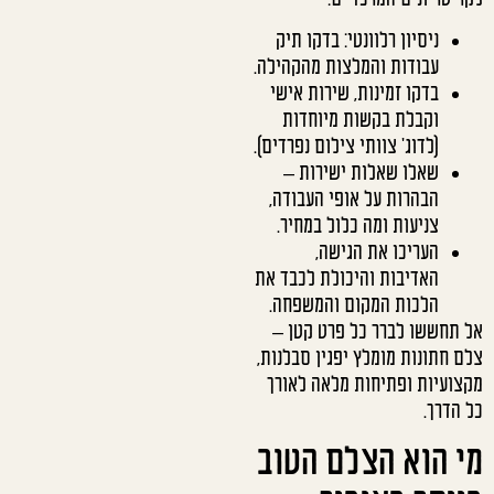
ניסיון רלוונטי: בדקו תיק
עבודות והמלצות מהקהילה.
בדקו זמינות, שירות אישי
וקבלת בקשות מיוחדות
(לדוג' צוותי צילום נפרדים).
שאלו שאלות ישירות –
הבהרות על אופי העבודה,
צניעות ומה כלול במחיר.
העריכו את הגישה,
האדיבות והיכולת לכבד את
הלכות המקום והמשפחה.
אל תחששו לברר כל פרט קטן –
צלם חתונות מומלץ יפגין סבלנות,
מקצועיות ופתיחות מלאה לאורך
כל הדרך.
מי הוא הצלם הטוב