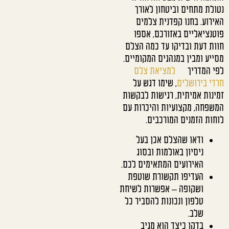
נטולת מתחים וביטחון לאורך
האירוע. בחנו קפדנית צלמים
פוטנציאליים באזורכם, אספו
חוות דעת ובדיקו עד כמה הצלם
מסייע ומבין במנהגים המקומיים.
לפי המדריך
למציאת צלם
חרדי בירושלים
, שימו דגש על
זמינות אמיתית, רגישות לבקשות
המשפחה, מקצועיות והיכרות עם
לוחות הזמנים המורכבים.
ודאו שהצלם אכן בעל
ניסיון באולמות ובסוג
האירועים המתאימים לכם.
העדיפו תקשורת שוטפת
ושקופה – אפשרות לשיחת
טלפון ונכונות להסביר כל
שלב.
בדקו כיצד הוא מגיב