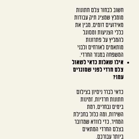
חשוב לבחור צלם חתונות
מומלץ שמציג תיק עבודות
מאירועים דומים, מבין את
כללי הצניעות ומסוגל
להמליץ על פתרונות
מותאמים לאורחים ולבני
המשפחה במגזר החרדי.
אילו שאלות כדאי לשאול
צלם חרדי לפני שסוגרים
עמו?
כדאי לברר ניסיון בצילום
חתונות חרדיות, זמינות
בימים נבחרים, רמת
השירות, ומה כלול בחבילת
המחיר, כדי לוודא שמדובר
בצלם החרדי המתאים
ביותר עבורכם.