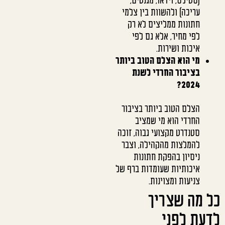
(סטילס, וידאו, מגנטים,
עריכה) ולהשוות בין צלמי
חתונות ממליצים לא רק
לפי מחיר, אלא גם לפי
איכות ושירות.
מי הוא הצלם הטוב ביותר
בציבור החרדי לשנת
2024?
הצלם הטוב ביותר בציבור
החרדי הוא מי שמציב
סטנדרט מקצועי גבוה, זוכה
להמלצות מהקהילה, וצבר
ניסיון בהפקת חתונות
איכותיות שעומדות ברף של
צניעות ומצוינות.
כל מה שצריך
לדעת לפני