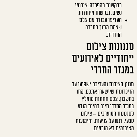
לבקשות להפרדה, צילומי
נשים, ובקשות מיוחדות.
העדיפו עבודה עם צלם
שצמח מתוך החברה
החרדית.
סגנונות צילום
ייחודיים לאירועים
במגזר החרדי
סגנון הצילום והעריכה ישפיעו על
הזיכרונות שיישארו אתכם. קחו
בחשבון, צלם חתונות מומלץ
במגזר החרדי חייב להיות מודע
לסגנונות המוערכים – צילום
טבעי, דגש על צניעות, והימנעות
מצילומים לא הולמים.