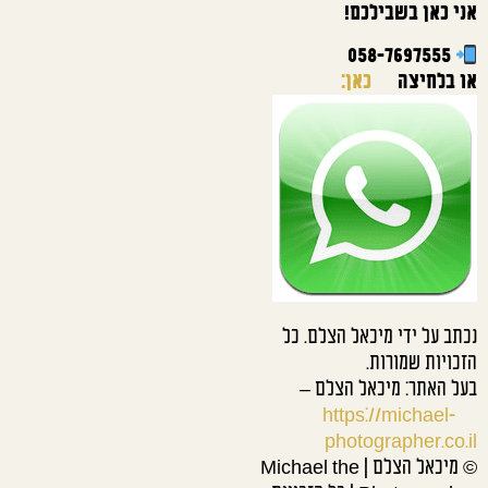
אני כאן בשבילכם!
058-7697555
או בלחיצה
כאן:
נכתב על ידי מיכאל הצלם. כל
הזכויות שמורות.
בעל האתר: מיכאל הצלם –
https://michael-
photographer.co.il
© מיכאל הצלם | Michael the