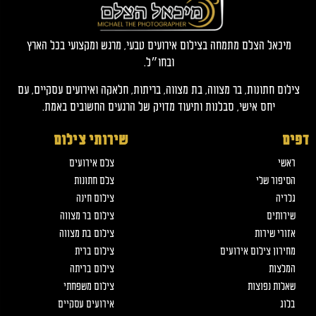
מיכאל הצלם מתמחה בצילום אירועים טבעי, מרגש ומקצועי בכל הארץ
ובחו״ל.
צילום חתונות, בר מצווה, בת מצווה, בריתות, חלאקה ואירועים עסקיים, עם
יחס אישי, סבלנות ותיעוד מדויק של הרגעים החשובים באמת.
דפים
שירותי צילום
ראשי
צלם אירועים
הסיפור שלי
צלם חתונות
גלריה
צילום חינה
שירותים
צילום בר מצווה
אזורי שירות
צילום בת מצווה
מחירון צילום אירועים
צילום ברית
המלצות
צילום בריתה
שאלות נפוצות
צילום משפחתי
בלוג
אירועים עסקיים