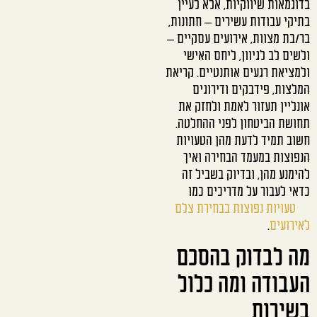
בדוגמאות שיווקיות, אלא לעיין
בתיקי עבודות עשירים – חתונות,
בר/בת מצוות, אירועים עסקיים –
ולשים לב לגיוון, ליחס האישי
ולמציאת רגעים אותנטיים. קריאת
המלצות, פידבקים ודירוגים
אונליין תעזור לאמת ולחזק את
תחושת הביטחון לפני ההחלטה.
חשוב תמיד לדעת מהן הטעויות
הנפוצות במעמד הבחירה ואיך
להימנע מהן, ובדיוק בשביל זה
כדאי לעבור על מדריכים כמו
טעויות נפוצות בבחירת צלם
לאירועים
.
מה לבדוק בהסכם
העבודה ומה כלול
בשירות