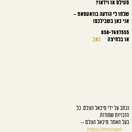
סטילס או וידאו?
שלחו לי הודעה בוואטסאפ –
אני כאן בשבילכם!
058-7697555
או בלחיצה
כאן:
נכתב על ידי מיכאל הצלם. כל
הזכויות שמורות.
בעל האתר: מיכאל הצלם –
https://michael-