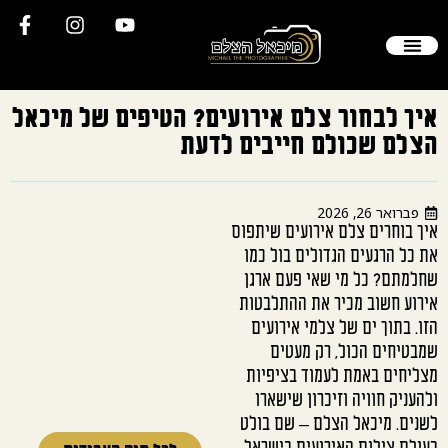
הסיפור שלי
יצירת קשר
צילום חתונה
צלם סטילס
תיק עבודות
שאלות תשובות
לקוחות ממליצים
איך לבחור צלם אירועים? הטיפים של מיכאל
הצלם שכולם חייבים לדעת
פברואר 26, 2026
איך בוחרים צלם אירועים שיתפוס
את כל הרגעים הגדולים בול כמו
שחלמתם? כל מי שאי פעם ארגן
אירוע חשוב מכיר את ההתלבטות
הזו. בתוך ים של צלמי אירועים
שמבטיחים הכול, רק מעטים
מצליחים באמת לעמוד בציפיות
ולהעניק חוויה וזיכרון שישארו
לשנים. מיכאל הצלם – שם בולט