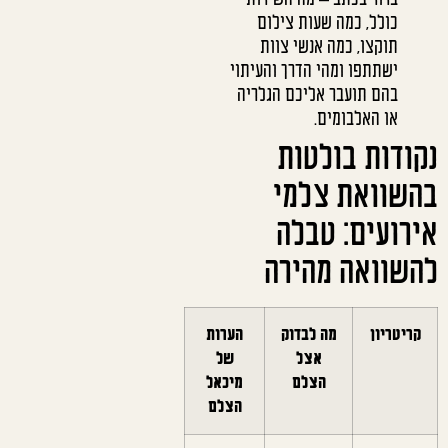
כולל, כמה שעות צילום
תוקצו, כמה אנשי צוות
ישתתפו ומהי הדרך והעיתוי
בהם תועבר אליכם הגלריה
או האלבומים.
נקודות בולטות
בהשוואת צלמי
אירועים: טבלה
להשוואה מהירה
קריטריון
מה לבדוק
הערות
אצל
של
הצלם
מיכאל
הצלם