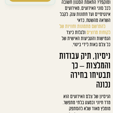
ומוקפד? התאמת הסגנון חשובה
לכל סוגי האירועים, מאירועים
אינטימיים ועד חתונות ענק. לקבל
השראה מהשטח, כדאי
להתרשם מתמונות וחוויות של
לקוחות מרוצים
ולגלות כיצד
הגמישות והטביעות האישית של
כל צלם באות לידי ביטוי.
ניסיון, תיק עבודות
והמלצות – כך
תבטיחו בחירה
נכונה
הניסיון של צלם האירועים הוא
מדד חיוני וכמעט בלתי מתפשר.
מומלץ מאוד שלא להסתפק