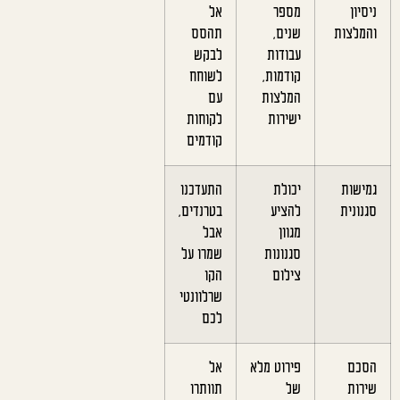
ניסיון
מספר
אל
והמלצות
שנים,
תהסס
עבודות
לבקש
קודמות,
לשוחח
המלצות
עם
ישירות
לקוחות
קודמים
גמישות
יכולת
התעדכנו
סגנונית
להציע
בטרנדים,
מגוון
אבל
סגנונות
שמרו על
צילום
הקו
שרלוונטי
לכם
הסכם
פירוט מלא
אל
שירות
של
תוותרו