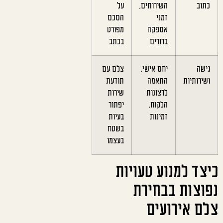
כתוב
השירותים,
על
זמני
הסכם
אספקה
מפורט
ברורים
בכתב
גישה
יחס אישי,
צלם עם
ושירותיות
התאמה
תודעת
לרצונות
שירות
הלקוח,
יפתור
זמינות
בעיות
בשטח
בעצמו
כיצד למנוע טעויות
נפוצות בבחירת
צלם אירועים