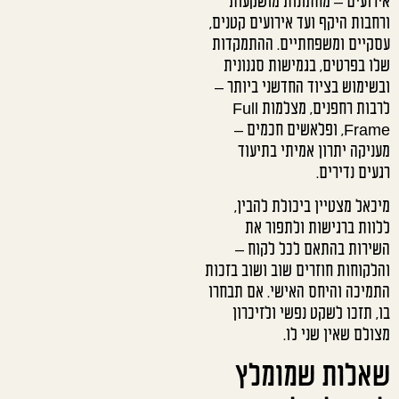
אירועים – מחתונות מושקעות
ורחבות היקף ועד אירועים קטנים,
עסקיים ומשפחתיים. ההתמקדות
שלו בפרטים, בגמישות סגנונית
ובשימוש בציוד החדשני ביותר –
לרבות רחפנים, מצלמות Full
Frame, ופלאשים חכמים –
מעניקה יתרון אמיתי בתיעוד
רגעים נדירים.
מיכאל מצטיין ביכולת להבין,
ללוות ברגישות ולתפור את
השירות בהתאם לכל לקוח –
והלקוחות חוזרים שוב ושוב בזכות
התמיכה והיחס האישי. אם תבחרו
בו, תזכו לשקט נפשי ולזיכרון
מצולם שאין שני לו.
שאלות שמומלץ