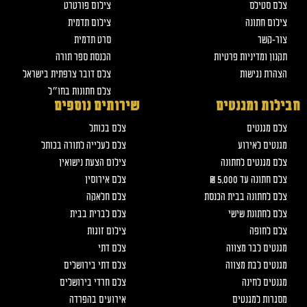
צלם סטילס
צילום פורטרט
צילום חתונה
צילום תדמית
צור-קשר
סרט תדמית
תקנון ומדיניות פרטיות
הכנסת ספר תורה
הצהרת נגישות
צלם דובר צרפתית בישראל
צלם חתונות בחו״ל
חבילות ומגנטים
שירותים נוספים
צלם מגנטים
צלם בכותל
מגנטים לאירוע
צלם לעלייה לתורה בכותל
צלם מגנטים לחתונה
צילום הצעת נישואין
צלם חתונה עד 5,000 ₪
צלם אירוסין
צלם לחתונה בבית הכנסת
צלם חלאקה
צלם לחתונת שישי
צלם לברית בבית
צלם לחופה
צילום זוגות
מגנטים לבר מצווה
צלם דתי
מגנטים לבת מצווה
צלם דתי בירושלים
מגנטים לחינה
צלם חרדי בירושלים
מסגרות למגנטים
אירועים בהפרדה