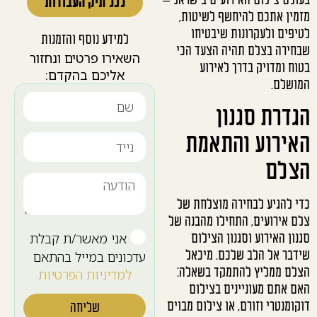
בעולם צילום האירועים בישראל –
לכל תיק העבודות
מזמין אתכם להיחשף לשיטות,
לטיפים ולעקרונות שיבטיחו
למידע נוסף והזמנות
שבחירה בצלם תהיה הצעד הכי
השאירו פרטים ונחזור
בטוח ומדויק בדרך לאירוע
אליכם בהקדם:
המושלם.
הגדרת סגנון
האירוע והתאמת
הצלם
כדי להגיע לבחירה מוצלחת של
צלם אירועים, התחילו מהבנה של
אני מאשר/ת קבלת
סגנון האירוע וסגנון הצילום
שידבר אל הלב שלכם. מיכאל
עדכונים במייל בהתאם
הצלם ממליץ להתמקד בשאלה:
למדיניות הפרטיות
האם אתם מעוניינים בצילום
דוקומנטרי וזורם, או צילום מבוים
שליחה