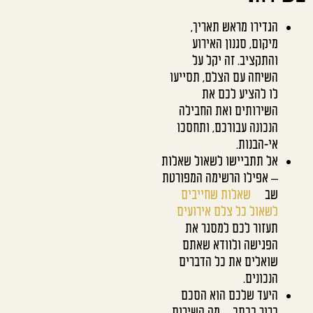
הגדירו מראש תאריך,
מיקום, סגנון האירוע
והתקציב. זה יקל על
השיחה עם הצלם, תסייעו
לו להציע לכם את
השירותים ואת החבילה
הנכונה עבורכם, ותחסכו
אי-הבנות.
אל תתביישו לשאול שאלות
– אפילו הרשימה המפורטת
שב
שאלות שחייבים
לשאול כל צלם אירועים
תעזור לכם למסגר את
הפגישה ולוודא שאתם
שואלים את כל הדברים
הנכונים.
היעד שלכם הוא הסכם
ברור בכתב – מה השירות