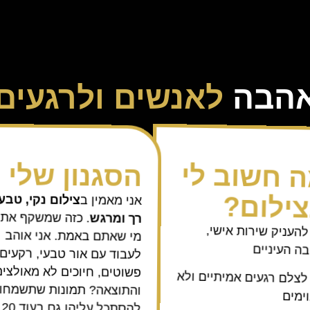
הבה
לאנשים ולרגעים
הסגנון שלי
 חשוב לי
ילום?
צילום נקי, טבעי
אני מאמין ב
. כזה שמשקף את
רך ומרגש
העניק שירות אישי,
מי שאתם באמת. אני אוהב
בה העיניים
לעבוד עם אור טבעי, רקעים
פשוטים, חיוכים לא מאולצי
צלם רגעים אמיתיים ולא
והתוצאה? תמונות שתשמחו
ימים
להסתכל עליהן גם בעוד 20