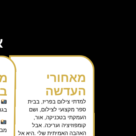
א
מה
מאחורי
בצ
העדשה
ל
למדתי צילום בפריז, בבית
בגו
ספר מקצועי לצילום, ושם
העמקתי בטכניקה, אור,
ל
קומפוזיציה ועריכה. אבל
מבו
האהבה האמיתית שלי .היא אל